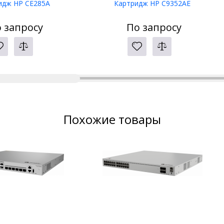
идж HP CE285A
Картридж HP C9352AE
 запросу
По запросу
Похожие товары