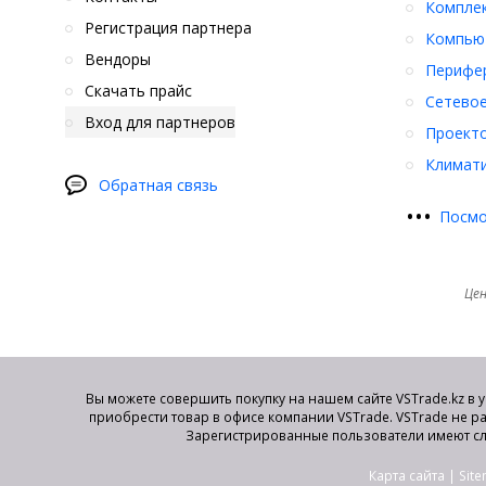
Компле
Регистрация партнера
Компьют
Вендоры
Перифер
Скачать прайс
Сетевое
Вход для партнеров
Проект
Климати
Обратная связь
•
•
•
Посмо
Цен
Вы можете совершить покупку на нашем сайте VSTrade.kz в 
приобрести товар в офисе компании VSTrade. VSTrade не р
Зарегистрированные пользователи имеют сл
Карта сайта
|
Sit