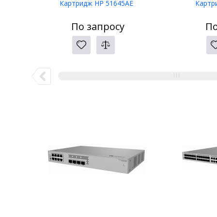
Картридж HP 51645AE
Картр
По запросу
По