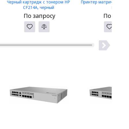
Черный картридж с тонером HP
Принтер матричный Eps
CF214A, черный
LW-400
По запросу
По запро