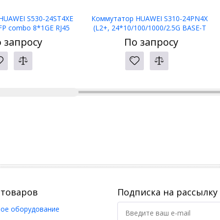
HUAWEI S530-24ST4XE
Коммутатор HUAWEI S310-24PN4X
SFP combo 8*1GE RJ45
(L2+, 24*10/100/1000/2.5G BASE-T
SFP+, 2*10GE SFP+ stack
PoE+ ports 400W, 4*10GE SFP+ ports,
 запросу
По запросу
ts, Dual AC)
AC power)
 товаров
Подписка на рассылку
ое оборудование