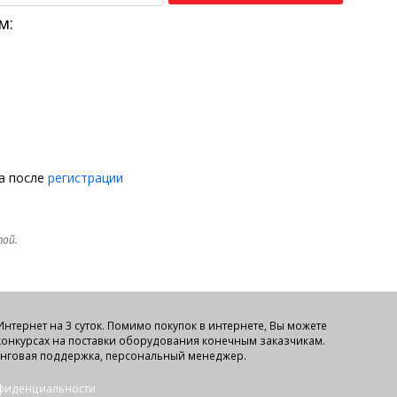
м:
на после
регистрации
той.
нтернет на 3 суток. Помимо покупок в интернете, Вы можете
 конкурсах на поставки оборудования конечным заказчикам.
инговая поддержка, персональный менеджер.
нфиденциальности