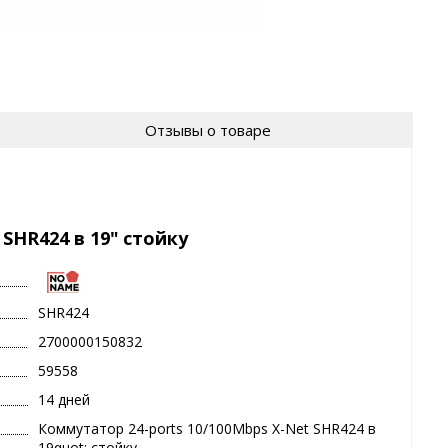
Отзывы о товаре
SHR424 в 19" стойку
SHR424
2700000150832
59558
14 дней
Коммутатор 24-ports 10/100Mbps X-Net SHR424 в
19quot; стойку