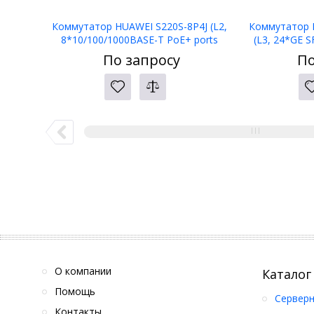
Коммутатор HUAWEI S220S-8P4J (L2,
Коммутатор 
8*10/100/1000BASE-T PoE+ ports
(L3, 24*GE 
128W, 4*2.5GE SFP ports, AC power,
ports, 4*10GE 
По запросу
По
Fanless)
por
О компании
Каталог
Помощь
Серверн
Контакты