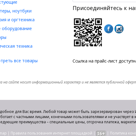
ктующие
Присоединяйтесь к на
еры, ноутбуки
ия и оргтехника
 оборудование
оры
ческая техника
треть все товары
Ссылка на прайс-лист доступ
а на сайте носит информационный характер и не является публичной офер
удобное для Вас время. Любой товар может быть зарезервирован через И
аботает с частными лицами, конечными пользователями и не участвует в
едующие преимущества – специальные цены, отсрочка платежа, маркет
emap
|
Правила пользования интернет площадкой
|
|
Политика ко