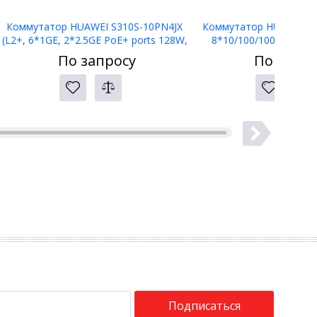
Коммутатор HUAWEI S310S-10PN4JX
Коммутатор HUAWEI S22
(L2+, 6*1GE, 2*2.5GE PoE+ ports 128W,
8*10/100/1000BASE-T 
2*1GE RJ45, 2*2.5GE SFP, 2*10GE SFP+
128W, 4*2.5GE SFP port
По запросу
По запро
ports, AC)
Fanless)
Подписаться