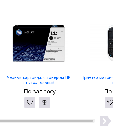
Черный картридж с тонером HP
Принтер матричный Eps
CF214A, черный
LW-400
По запросу
По запро