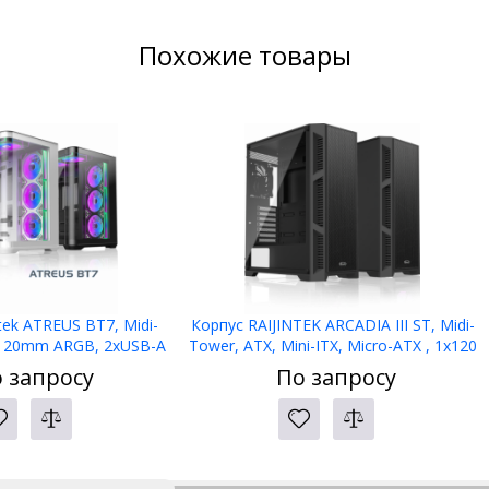
Похожие товары
tek ATREUS BT7, Midi-
Корпус RAIJINTEK ARCADIA III ST, Midi-
x120mm ARGB, 2xUSB-A
Tower, ATX, Mini-ITX, Micro-ATX , 1х120
e-C , E-ATX, ATX, mATX,
мм, Front Panel 1x USB 3.0,
 запросу
По запросу
ITX, Black
2хUSB2.0,Black