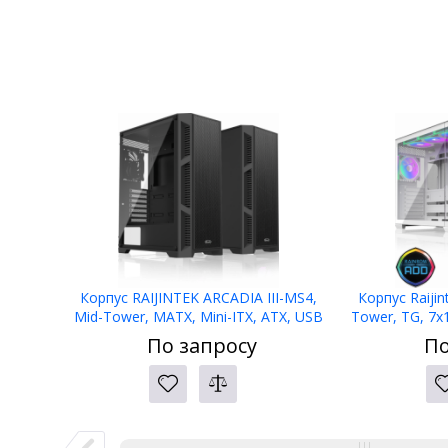
Корпус RAIJINTEK ARCADIA III-MS4,
Корпус Raijin
Mid-Tower, MATX, Mini-ITX, ATX, USB
Tower, TG, 7
2.0 Type-A, USB 3.2 Gen 1 Type-A,
3.0 + 1xUSB Typ
По запросу
По
ARGB- 4x120мм,TG
m