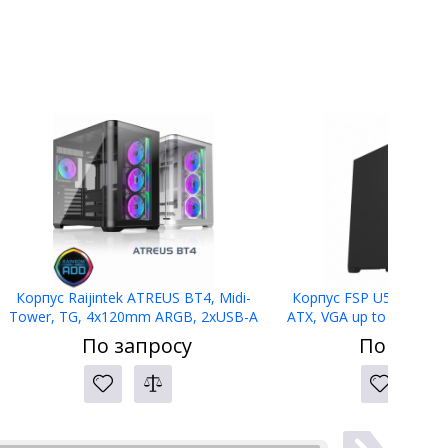
Корпус Raijintek ATREUS BT4, Midi-
Корпус FSP U530-BS, 
Tower, TG, 4x120mm ARGB, 2xUSB-A
ATX, VGA up to 375mm, 
3.0 + 1xUSB Type-C , E-ATX, ATX, mATX,
Without Window,
По запросу
По запро
mITX Black