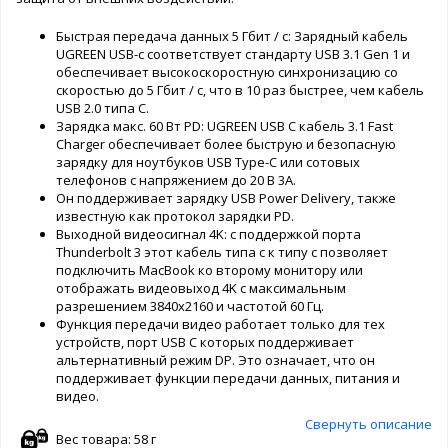
Быстрая передача данных 5 Гбит / с: Зарядный кабель
UGREEN USB-c соответствует стандарту USB 3.1 Gen 1 и
обеспечивает высокоскоростную синхронизацию со
скоростью до 5 Гбит / с, что в 10 раз быстрее, чем кабель
USB 2.0 типа C.
Зарядка макс. 60 Вт PD: UGREEN USB C кабель 3.1 Fast
Charger обеспечивает более быструю и безопасную
зарядку для ноутбуков USB Type-C или сотовых
телефонов с напряжением до 20 В 3A.
Он поддерживает зарядку USB Power Delivery, также
известную как протокол зарядки PD.
Выходной видеосигнал 4K: с поддержкой порта
Thunderbolt 3 этот кабель типа c к типу c позволяет
подключить MacBook ко второму монитору или
отображать видеовыход 4K с максимальным
разрешением 3840x2160 и частотой 60 Гц.
Функция передачи видео работает только для тех
устройств, порт USB C которых поддерживает
альтернативный режим DP. Это означает, что он
поддерживает функции передачи данных, питания и
видео.
Свернуть описание
Вес товара: 58 г