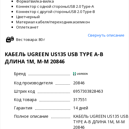
Форматвилка-вилка
Коннектор с одной стороныUSB 2.0 Type-A
Коннектор с другой стороныUSB 2.0 Type-B
Цветчерный
Материал кабеля/переходникасиликон
Оплетканет
Свернуть описание
Вес товара: 80 г
КАБЕЛЬ UGREEN US135 USB TYPE A-B
ДЛИНА 1М, M-M 20846
Бренд
Код производителя
20846
Штрих код
6957303828463
Код товара
317551
Гарантия
14 дней
Полное описание
КАБЕЛЬ UGREEN US135 USB
TYPE A-B ДЛИНА 1М, M-M
20846