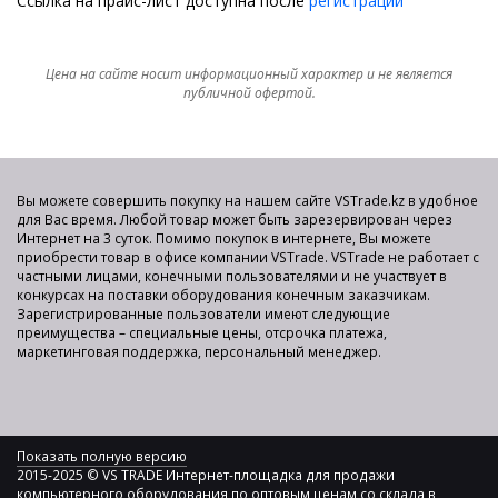
Ссылка на прайс-лист доступна после
регистрации
Цена на сайте носит информационный характер и не является
публичной офертой.
Вы можете совершить покупку на нашем сайте VSTrade.kz в удобное
для Вас время. Любой товар может быть зарезервирован через
Интернет на 3 суток. Помимо покупок в интернете, Вы можете
приобрести товар в офисе компании VSTrade. VSTrade не работает с
частными лицами, конечными пользователями и не участвует в
конкурсах на поставки оборудования конечным заказчикам.
Зарегистрированные пользователи имеют следующие
преимущества – специальные цены, отсрочка платежа,
маркетинговая поддержка, персональный менеджер.
Показать полную версию
2015-2025 © VS TRADE Интернет-площадка для продажи
компьютерного оборудования по оптовым ценам со склада в