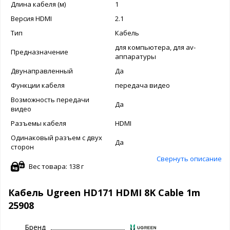
Длина кабеля (м)
1
Версия HDMI
2.1
Тип
Кабель
для компьютера, для av-
Предназначение
аппаратуры
Двунаправленный
Да
Функции кабеля
передача видео
Возможность передачи
Да
видео
Разъемы кабеля
HDMI
Одинаковый разъем с двух
Да
сторон
Свернуть описание
Вес товара: 138 г
Кабель Ugreen HD171 HDMI 8K Cable 1m
25908
Бренд