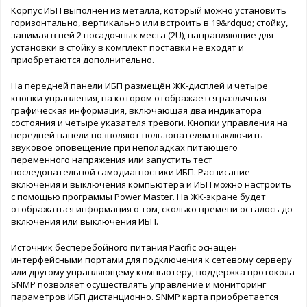
Корпус ИБП выполнен из металла, который можно установить
горизонтально, вертикально или встроить в 19&rdquo; стойку,
занимая в ней 2 посадочных места (2U), направляющие для
установки в стойку в комплект поставки не входят и
приобретаются дополнительно.
На передней панели ИБП размещён ЖК-дисплей и четыре
кнопки управления, на котором отображается различная
графическая информация, включающая два индикатора
состояния и четыре указателя тревоги. Кнопки управления на
передней панели позволяют пользователям выключить
звуковое оповещение при неполадках питающего
переменного напряжения или запустить тест
последовательной самодиагностики ИБП. Расписание
включения и выключения компьютера и ИБП можно настроить
с помощью программы Power Master. На ЖК-экране будет
отображаться информация о том, сколько времени осталось до
включения или выключения ИБП.
Источник бесперебойного питания Pacific оснащён
интерфейсными портами для подключения к сетевому серверу
или другому управляющему компьютеру; поддержка протокола
SNMP позволяет осуществлять управление и мониторинг
параметров ИБП дистанционно. SNMP карта приобретается