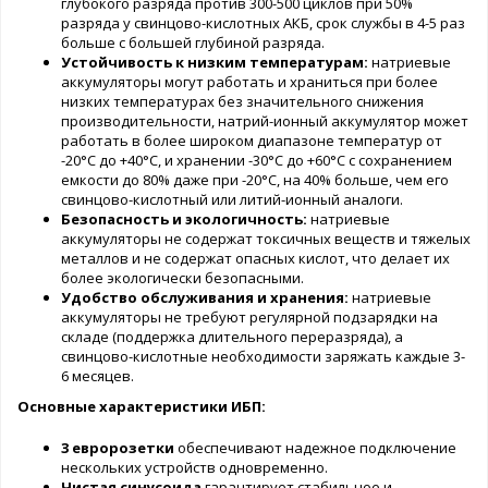
глубокого разряда против 300-500 циклов при 50%
разряда у свинцово-кислотных АКБ, срок службы в 4-5 раз
больше с большей глубиной разряда.
Устойчивость к низким температурам:
натриевые
аккумуляторы могут работать и храниться при более
низких температурах без значительного снижения
производительности, натрий-ионный аккумулятор может
работать в более широком диапазоне температур от
-20°C до +40°C, и хранении -30°C до +60°C с сохранением
емкости до 80% даже при -20°C, на 40% больше, чем его
свинцово-кислотный или литий-ионный аналоги.
Безопасность и экологичность:
натриевые
аккумуляторы не содержат токсичных веществ и тяжелых
металлов и не содержат опасных кислот, что делает их
более экологически безопасными.
Удобство обслуживания и хранения:
натриевые
аккумуляторы не требуют регулярной подзарядки на
складе (поддержка длительного переразряда), а
свинцово-кислотные необходимости заряжать каждые 3-
6 месяцев.
Основные характеристики ИБП:
3 евророзетки
обеспечивают надежное подключение
нескольких устройств одновременно.
Чистая синусоида
гарантирует стабильное и