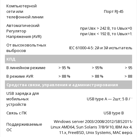
Компьютерной
сети или
Порт RJ-45
телефонной линии
Автоматический
при Uвх > 242 В, то Uвых=0,8
Регулятор
при Uвх < 192 В, то Uвых=1,1
Напряжения (AVR)
От высоковольтных
IEC 61000-4-5: 2й и 3й испытатель
выбросов
КПД
В линейном режиме
> 95 %
> 95%
> 95%
В режиме AVR
> 88 %
> 88 %
> 88 %
Средства связи, управления и администрирования
USB зарядка для
мобильных
USB type A — 2шт; 5 В / 1,8
устройств
Связь с ПК
USB type B
Windows server 2003/2008/2012/SBS2011/XP/V
Поддерживаемые
Linux AMD64, Sun Solaris 7/8/9/10, IBM Aix 4.3x
ОС
11.x, FreeBSD, Unix Systems, MAC версии 