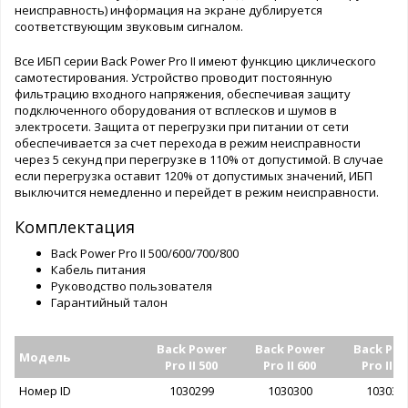
неисправность) информация на экране дублируется
соответствующим звуковым сигналом.
Все ИБП серии Back Power Pro II имеют функцию циклического
самотестирования. Устройство проводит постоянную
фильтрацию входного напряжения, обеспечивая защиту
подключенного оборудования от всплесков и шумов в
электросети. Защита от перегрузки при питании от сети
обеспечивается за счет перехода в режим неисправности
через 5 секунд при перегрузке в 110% от допустимой. В случае
если перегрузка оставит 120% от допустимых значений, ИБП
выключится немедленно и перейдет в режим неисправности.
Комплектация
Back Power Pro II 500/600/700/800
Кабель питания
Руководство пользователя
Гарантийный талон
Back Power
Back Power
Back Po
Модель
Pro II 500
Pro II 600
Pro II 7
Номер ID
1030299
1030300
103030