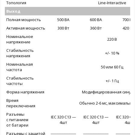
Топология
Line-Interactive
Выход
Полная мощность
500 ВА
600 ВА
700 ВА
Активная мощность
300 Вт
360 Вт
420 Вт
Номинальное
220 В
напряжение
Стабильность
+/- 10 %
напряжения
Номинальная
50 или 60 Гц
частота
Стабильность
+/- 1 Гц
частоты
Форма напряжения
Модифицированная синус
Время
Обычно 2-6 мс, максимально 
переключения
Разъемы
IEC 320 C13 —
IEC 320 C13 —
IEC 320 C
с питанием
4шт
4шт
4шт
от батареи
Разъемы с защитой
---------------------
---------------------
----------------