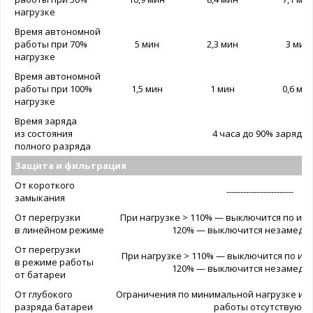
нагрузке
Время автономной
работы при 70%
5 мин
2,3 мин
3 мин
нагрузке
Время автономной
работы при 100%
1,5 мин
1 мин
0,6 ми
нагрузке
Время заряда
из состояния
4 часа до 90% заряда
полного разряда
Защита и фильтрация
От короткого
------------------------
замыкания
От перегрузки
При нагрузке > 110% — выключится по исте
в линейном режиме
120% — выключится незамедли
От перегрузки
При нагрузке > 110% — выключится по исте
в режиме работы
120% — выключится незамедли
от батареи
От глубокого
Ограничения по минимальной нагрузке и 
разряда батареи
работы отсутствуют