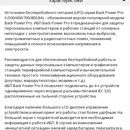
Характеристики
Источники бесперебойного питания (UPS) серии Back Power Pro
II (500/600/700/800 ВА) – обновленная версия популярной модели
Back Power Pro. ИБП Back Power Pro II предназначен для защиты
персональных компьютеров и рабочих станций от основных
неполадок с электропитанием: высоковольтных выбросов,
электромагнитных и радиочастотных помех, понижений,
повышений и полного исчезновения напряжения в
электросети.
Рекомендуются для обеспечения бесперебойной работы и
защиты данных персональных компьютеров и графических
станций; периферийной компьютерной и вычислительной
техники; простого телекоммуникационного оборудования
(роутеры, маршрутизаторы, модемы и т.д.).
ИБП Back Power Pro II позволяет подключить до 4-х устройств
одновременно через входные разъемы питания IEC 320,
расположенные на тыльной стороне устройства.
Благодаря наличию большого LCD-дисплея управление
устройством и мониторинг его работы стал более удобным. На
большой экран с подсветкой выводится вся необходимая
информация о работе ИБП. В случае возникновения
«внештатной ситуации» (низкий заряд батареи, перезагрузка,