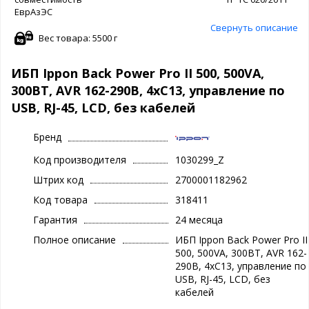
ЕврАзЭС
Свернуть описание
Вес товара: 5500 г
ИБП Ippon Back Power Pro II 500, 500VA,
300ВТ, AVR 162-290В, 4хС13, управление по
USB, RJ-45, LCD, без кабелей
Бренд
Код производителя
1030299_Z
Штрих код
2700001182962
Код товара
318411
Гарантия
24 месяца
Полное описание
ИБП Ippon Back Power Pro II
500, 500VA, 300ВТ, AVR 162-
290В, 4хС13, управление по
USB, RJ-45, LCD, без
кабелей