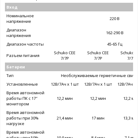
Вход
Номинальное
220 В
напряжение
Диапазон
162-290 В
напряжения
Диапазон частоты
45-65 Гц
Schuko CEE
Schuko CEE
Schuko C
Разъем питания
7/7P
7/7P
7/7P
Батареи
Тип
Необслуживаемые герметичные свинц
Установленные
12В/7Ач х 1 шт
12В/7Ач х 1 шт
12В/7Ач х 
Время автономной
работы ПК с 17″
12,2 мин
12,2 мин
12,2 ми
монитором
Время автономной
работы при 30%
21,4 мин
17 мин
13,3 ми
нагрузке
Время автономной
работы при 50%
10,9 мин
8,4 мин
7,1 ми