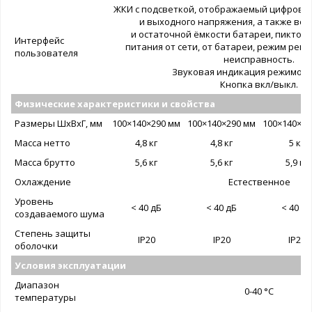
ЖКИ с подсветкой, отображаемый цифрову
и выходного напряжения, а также вел
и остаточной ёмкости батареи, пиктог
Интерфейс
питания от сети, от батареи, режим регу
пользователя
неисправность.
Звуковая индикация режимов 
Кнопка вкл/выкл.
Физические характеристики и свойства
Размеры ШxВxГ, мм
100×140×290 мм
100×140×290 мм
100×140×29
Масса нетто
4,8 кг
4,8 кг
5 кг
Масса брутто
5,6 кг
5,6 кг
5,9 кг
Охлаждение
Естественное
Уровень
< 40 дБ
< 40 дБ
< 40 дБ
создаваемого шума
Степень защиты
IP20
IP20
IP20
оболочки
Условия эксплуатации
Диапазон
0-40 °C
температуры