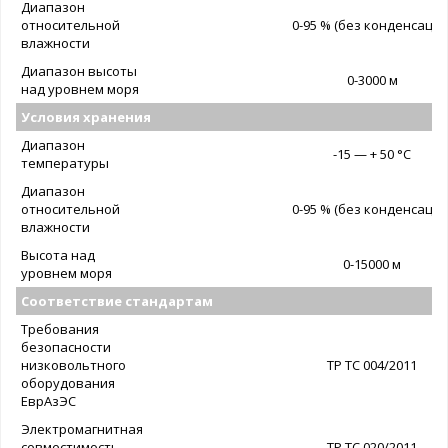
Диапазон
относительной
0-95 % (без конденсации
влажности
Диапазон высоты
0-3000 м
над уровнем моря
Условия хранения
Диапазон
-15 — + 50 °C
температуры
Диапазон
относительной
0-95 % (без конденсации
влажности
Высота над
0-15000 м
уровнем моря
Соответствие стандартам
Требования
безопасности
низковольтного
ТР ТС 004/2011
оборудования
ЕврАзЭС
Электромагнитная
совместимость
ТР ТС 020/2011