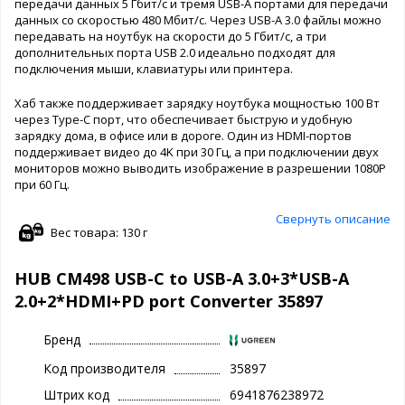
передачи данных 5 Гбит/с и тремя USB-A портами для передачи
данных со скоростью 480 Мбит/с. Через USB-A 3.0 файлы можно
передавать на ноутбук на скорости до 5 Гбит/с, а три
дополнительных порта USB 2.0 идеально подходят для
подключения мыши, клавиатуры или принтера.
Хаб также поддерживает зарядку ноутбука мощностью 100 Вт
через Type-C порт, что обеспечивает быструю и удобную
зарядку дома, в офисе или в дороге. Один из HDMI-портов
поддерживает видео до 4K при 30 Гц, а при подключении двух
мониторов можно выводить изображение в разрешении 1080P
при 60 Гц.
Свернуть описание
Вес товара: 130 г
HUB CM498 USB-C to USB-A 3.0+3*USB-A
2.0+2*HDMI+PD port Converter 35897
Бренд
Код производителя
35897
Штрих код
6941876238972