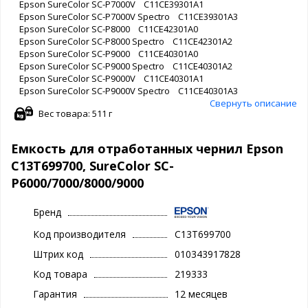
Epson SureColor SC-P7000V C11CE39301A1
Epson SureColor SC-P7000V Spectro C11CE39301A3
Epson SureColor SC-P8000 C11CE42301A0
Epson SureColor SC-P8000 Spectro C11CE42301A2
Epson SureColor SC-P9000 C11CE40301A0
Epson SureColor SC-P9000 Spectro C11CE40301A2
Epson SureColor SC-P9000V C11CE40301A1
Epson SureColor SC-P9000V Spectro C11CE40301A3
Свернуть описание
Вес товара: 511 г
Емкость для отработанных чернил Epson
C13T699700, SureColor SC-
P6000/7000/8000/9000
Бренд
Код производителя
C13T699700
Штрих код
010343917828
Код товара
219333
Гарантия
12 месяцев