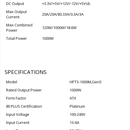
DC Output
+3.3V/+5V/+12V/-12V/+5Vsb
Max Output
20A/20A/83.33A/0.3A/3A
Current
Max Combined
120W/1000W/18.6W
Power
Total Power
1000W
SPECIFICATIONS
Model
HPT3-1000M,Gen5
Rated Output Power
1000W
Form Factor
ATX
80 PLUS Certification
Platinum
Input Voltage
100-240V
Input Current
13-6A