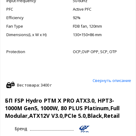
Input Frequency
50-60Hz
PFC
Active PFC
Efficiency
92%
Fan Type
FDB fan, 120mm
Dimensions(L x W x H)
130×150×86 mm
Protection
OCP,OVP OPP, SCP, OTP
Свернуть описание
Вес товара: 3400 г
БП FSP Hydro PTM X PRO ATX3.0, HPT3-
1000M Gen5, 1000W, 80 PLUS Platinum,Full
Modular,ATX12V V3.0,PCIe 5.0,Black,Retail
Бренд