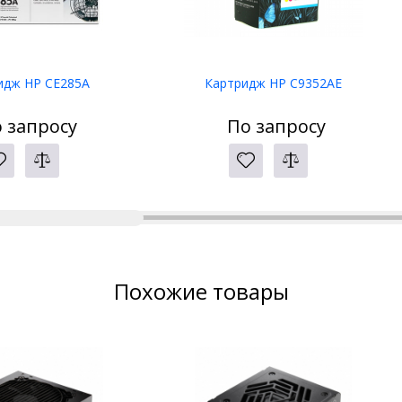
идж HP CE285A
Картридж HP C9352AE
 запросу
По запросу
Похожие товары