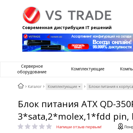
Современная дистрибуция IT решений
Серверное
Комплектующие
Компь
оборудование
Каталог
Комплектующие
Блоки питания к корпус
Блок питания ATX QD-350PN
3*sata,2*molex,1*fdd pin,
Напиши отзыв первым!
Понр