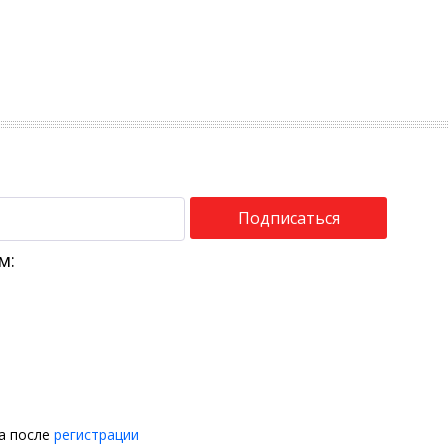
Подписаться
м:
на после
регистрации