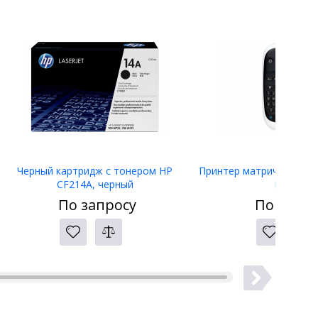
Черный картридж с тонером HP
Принтер матричный Eps
CF214A, черный
LW-400
По запросу
По запро