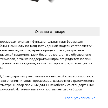
Отзывы о товаре
– производительная и функциональная платформа для
боты. Номинальная мощность данной модели составляет 550
в частности, многоядерные процессоры и дискретные
 высокой надежностью и безопасностью, что обусловлено
ериалов, а также поддержкой широкого ряда технологий
строенное охлаждение, за счет которого предотвращается
ки.
X, благодаря чему он отличается высокой совместимостью с
дключения питания, процессора, дискретного графического
дусмотрен набор прочных длинных кабелей со стандартными
ожностей. Источник питания поставляется с набором
Свернуть описание