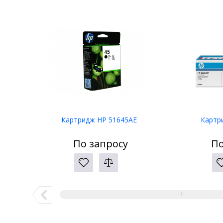
Картридж HP 51645AE
Картр
По запросу
По