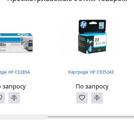
идж HP CE285A
Картридж HP C9352AE
 запросу
По запросу