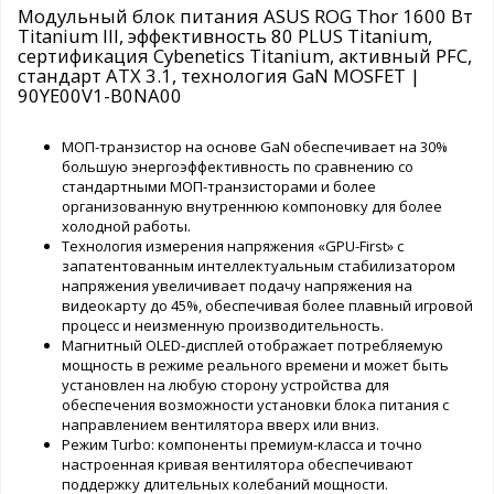
Модульный блок питания ASUS ROG Thor 1600 Вт
Titanium III, эффективность 80 PLUS Titanium,
сертификация Cybenetics Titanium, активный PFC,
стандарт ATX 3.1, технология GaN MOSFET |
90YE00V1-B0NA00
МОП-транзистор на основе GaN обеспечивает на 30%
большую энергоэффективность по сравнению со
стандартными МОП-транзисторами и более
организованную внутреннюю компоновку для более
холодной работы.
Технология измерения напряжения «GPU-First» с
запатентованным интеллектуальным стабилизатором
напряжения увеличивает подачу напряжения на
видеокарту до 45%, обеспечивая более плавный игровой
процесс и неизменную производительность.
Магнитный OLED-дисплей отображает потребляемую
мощность в режиме реального времени и может быть
установлен на любую сторону устройства для
обеспечения возможности установки блока питания с
направлением вентилятора вверх или вниз.
Режим Turbo: компоненты премиум-класса и точно
настроенная кривая вентилятора обеспечивают
поддержку длительных колебаний мощности.