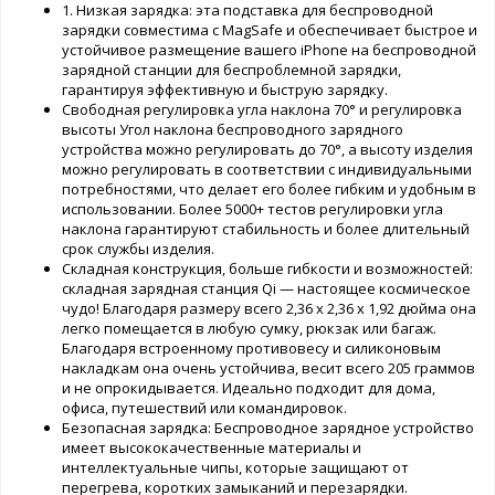
1. Низкая зарядка: эта подставка для беспроводной
зарядки совместима с MagSafe и обеспечивает быстрое и
устойчивое размещение вашего iPhone на беспроводной
зарядной станции для беспроблемной зарядки,
гарантируя эффективную и быструю зарядку.
Свободная регулировка угла наклона 70° и регулировка
высоты Угол наклона беспроводного зарядного
устройства можно регулировать до 70°, а высоту изделия
можно регулировать в соответствии с индивидуальными
потребностями, что делает его более гибким и удобным в
использовании. Более 5000+ тестов регулировки угла
наклона гарантируют стабильность и более длительный
срок службы изделия.
Складная конструкция, больше гибкости и возможностей:
складная зарядная станция Qi — настоящее космическое
чудо! Благодаря размеру всего 2,36 x 2,36 x 1,92 дюйма она
легко помещается в любую сумку, рюкзак или багаж.
Благодаря встроенному противовесу и силиконовым
накладкам она очень устойчива, весит всего 205 граммов
и не опрокидывается. Идеально подходит для дома,
офиса, путешествий или командировок.
Безопасная зарядка: Беспроводное зарядное устройство
имеет высококачественные материалы и
интеллектуальные чипы, которые защищают от
перегрева, коротких замыканий и перезарядки.