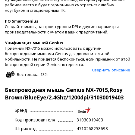
рабочее место и будет гармонично смотреться с любым
ноутбуком и стационарным ПК.
ПО SmartGenius
Создайте мышь, настроив уровни DPI и другие параметры
производительности с учетом ваших предпочтений.
Унификация мышей Genius
Приемник NX-7015 можно использовать с другими
беспроводными мышами Genius для дополнительной
мобильности. Не придется беспокоиться, если приемник от этой
беспроводной серии Genius потеряется.
Свернуть описание
Вес товара: 132 г
Беспроводная мышь Genius NX-7015,Rosy
Brown/BlueEye/2.4Ghz/1200dpi/31030019403
Бренд
Код производителя
31030019403
Штрих код
4710268258698