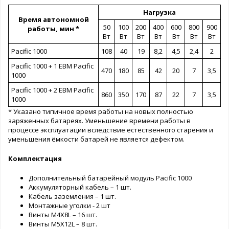
Нагрузка
Время автономной
50
100
200
400
600
800
900
работы, мин *
Вт
Вт
Вт
Вт
Вт
Вт
Вт
Pacific 1000
108
40
19
8,2
4,5
2,4
2
Pacific 1000 + 1 EBM Pacific
470
180
85
42
20
7
3,5
1000
Pacific 1000 + 2 EBM Pacific
860
350
170
87
22
7
3,5
1000
* Указано типичное время работы на новых полностью
заряженных батареях. Уменьшение времени работы в
процессе эксплуатации вследствие естественного старения и
уменьшения ёмкости батарей не является дефектом.
Комплектация
Дополнительный батарейный модуль Pacific 1000
Аккумуляторный кабель – 1 шт.
Кабель заземления – 1 шт.
Монтажные уголки - 2 шт
Винты M4X8L – 16 шт.
Винты M5X12L – 8 шт.