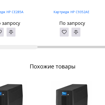
идж HP CE285A
Картридж HP C9352AE
 запросу
По запросу
Похожие товары