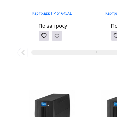
Картридж HP 51645AE
Картр
По запросу
По