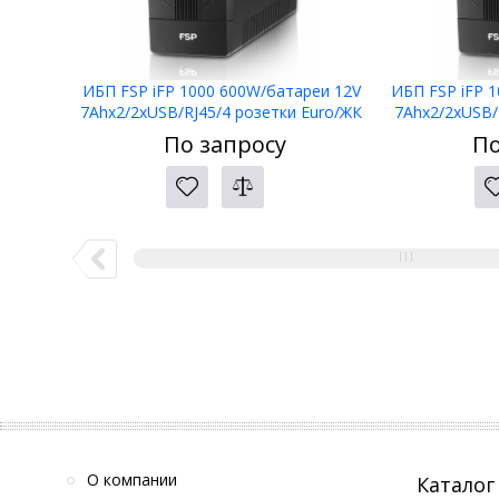
ИБП FSP iFP 1000 600W/батареи 12V
ИБП FSP iFP 
7Ahx2/2xUSB/RJ45/4 розетки Euro/ЖК
7Ahx2/2xUSB/
дисплей
По запросу
По
О компании
Каталог