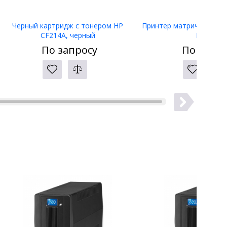
Черный картридж с тонером HP
Принтер матричный Eps
CF214A, черный
LW-400
По запросу
По запро