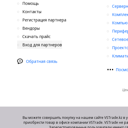
Помощь
Серверн
Контакты
Компле
Регистрация партнера
Компьют
Вендоры
Перифер
Скачать прайс
Сетевое
Вход для партнеров
Проект
Климати
Обратная связь
•
•
•
Посмо
Цен
Вы можете совершить покупку на нашем сайте VSTrade.kz в 
приобрести товар в офисе компании VSTrade. VSTrade не р
Зарегистрированные пользователи имеют сл