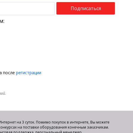
Подписаться
м:
на после
регистрации
той.
нтернет на 3 суток. Помимо покупок в интернете, Вы можете
 конкурсах на поставки оборудования конечным заказчикам.
инговая поддержка, персональный менеджер.