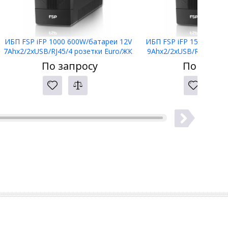
ИБП FSP iFP 1000 600W/батареи 12V
ИБП FSP iFP 1500 900W
7Ahx2/2xUSB/RJ45/4 розетки Euro/ЖК
9Ahx2/2xUSB/RJ45/4 ро
дисплей
дисплей
По запросу
По запро