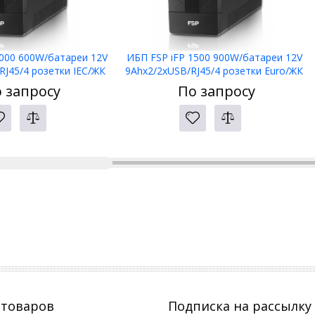
1000 600W/батареи 12V
ИБП FSP iFP 1500 900W/батареи 12V
RJ45/4 розетки IEC/ЖК
9Ahx2/2xUSB/RJ45/4 розетки Euro/ЖК
дисплей
дисплей
 запросу
По запросу
 товаров
Подписка на рассылку