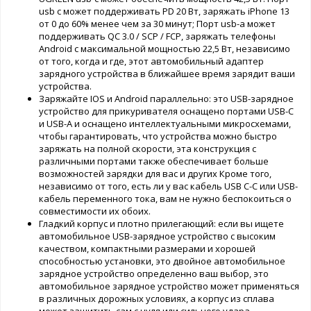
usb c может поддерживать PD 20 Вт, заряжать iPhone 13
от 0 до 60% менее чем за 30 минут; Порт usb-a может
поддерживать QC 3.0 / SCP / FCP, заряжать телефоны
Android с максимальной мощностью 22,5 Вт, независимо
от того, когда и где, этот автомобильный адаптер
зарядного устройства в ближайшее время зарядит ваши
устройства.
Заряжайте IOS и Android параллельно: это USB-зарядное
устройство для прикуривателя оснащено портами USB-C
и USB-A и оснащено интеллектуальными микросхемами,
чтобы гарантировать, что устройства можно быстро
заряжать на полной скорости, эта конструкция с
различными портами также обеспечивает больше
возможностей зарядки для вас и других Кроме того,
независимо от того, есть ли у вас кабель USB C-C или USB-
кабель переменного тока, вам не нужно беспокоиться о
совместимости их обоих.
Гладкий корпус и плотно прилегающий: если вы ищете
автомобильное USB-зарядное устройство с высоким
качеством, компактными размерами и хорошей
способностью установки, это двойное автомобильное
зарядное устройство определенно ваш выбор, это
автомобильное зарядное устройство может применяться
в различных дорожных условиях, а корпус из сплава
может защитить сам с нуля или сильного удара.