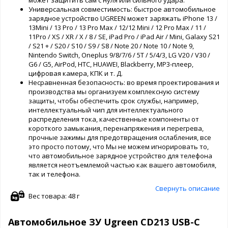
Универсальная совместимость: быстрое автомобильное
зарядное устройство UGREEN может заряжать iPhone 13 /
13Mini / 13 Pro / 13 Pro Max / 12/12 Mini / 12 Pro Max / 11 /
11Pro / XS / XR / X / 8 / SE, iPad Pro / iPad Air / Mini, Galaxy S21
/ S21 + / S20 / S10 / S9 / S8 / Note 20 / Note 10 / Note 9,
Nintendo Switch, Oneplus 9/8/7/6 / 5T / 5/4/3, LG V20 / V30 /
G6 / G5, AirPod, HTC, HUAWEI, Blackberry, MP3-плеер,
цифровая камера, КПК и т. Д.
Несравненная безопасность: во время проектирования и
производства мы организуем комплексную систему
защиты, чтобы обеспечить срок службы, например,
интеллектуальный чип для интеллектуального
распределения тока, качественные компоненты от
короткого замыкания, перенапряжения и перегрева,
прочные зажимы для предотвращения ослабления, все
это просто потому, что Мы не можем игнорировать то,
что автомобильное зарядное устройство для телефона
является неотъемлемой частью как вашего автомобиля,
так и телефона.
Свернуть описание
Вес товара: 48 г
Автомобильное ЗУ Ugreen CD213 USB-C