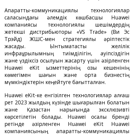
Ақпараттық-коммуникациялық технологиялар
саласындағы әлемдік көшбасшы Huawei
компаниясы технологиялық шешімдердің
жетекші дистрибьюторы «VS Trade» (Ви Эс
Трэйд) ЖШС-мен стратегиялық әріптестік
жасады. Ынтымақтастық желілік
инфрақұрылымның тиімділігін, қауіпсіздігін
және үздіксіз қосылуын жақсарту үшін әзірленген
Huawei eKit қызметтерінің озық кешенінің
көмегімен шағын және орта бизнестің
мүмкіндіктерін кеңейтуге бағытталған.
Huawei eKit-ке енгізілген технологиялар алғаш
рет 2023 жылдың күзінде шығарылған болатын
және Қазақстан нарығында эксклюзивті
көрсетілетін болады. Huawei қосалқы бренді
ретінде әзірленген Huawei eKit Huawei
компаниясының ақпараттық-коммуникациялық