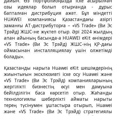
дайын. Өз портфолиоңызда іске асырылған
озық идеялар болып отырғанда - дұрыс
бапталған дистрибуция қажет. Бұл міндетті
HUAWEI компаниясы Қазақстандағы қазіргі
заманғы АТ-дистрибуторға – «VS Trade» (Ви Эс
Трэйд) ЖШС-не жүктеп отыр. Әрі 2024 жылдың
ақпан айының басында-ақ HUAWEI eKit өнімдері
«VS Trade» (Ви Эс Трэйд) ЖШС-нің ҚР-дағы
қоймасынан инсталляциялау үшін қолжетімді
болады».
Қазақстандық нарықта Huawei eKit шешімдерінің
жиынтығын эксклюзивті іске қосу Huawei және
«VS Trade» (Ви Эс Трэйд) компанияларының
жергілікті бизнестің өсуі мен дамуына
бейілділігін баса көрсетіп отыр. Жаһандық
технологиялық шеберлікті аймақтық нарықты
терең түсінумен ұштастыра отырып, Huawei
және «VS Trade» (Ви Эс Трэйд) стратегиялық