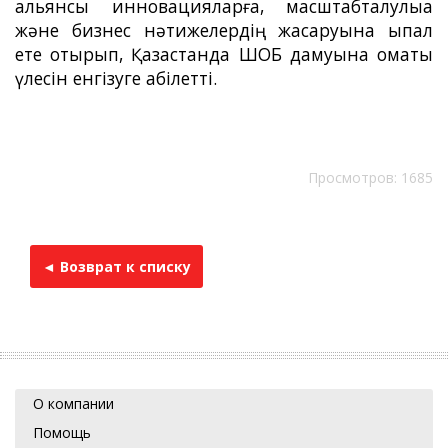
альянсы инновацияларға, масштабталулыққа
және бизнес нәтижелердің жақсаруына ықпал
ете отырып, Қазақстанда ШОБ дамуына қомақты
үлесін енгізуге қабілетті.
Просмотров: 1685
◄ Возврат к списку
О компании
Помощь