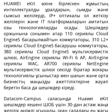
HUAWEI eKit өзіне бірлескен жұмыстың
интеллектуалдық құралдарын, сымды және
сымсыз желілерді, IP+ оптикалық қол жеткізу
желілерін және IT платформаларын қамтитын
озық технологияларды қосады. Шешімдер
қоржынына сонымен қатар 110 сериялы Cloud
EngineS басқарылмайтын коммутаторы, 310 L2+
сериялы Cloud EngineS басқарушы коммутаторы,
380 сериялы Cloud EngineS мультисервистік
шлюзі, AirEngine сериялы Wi-Fi 6 AP, AirEngine
сериялы WAC, AR700 сериялы NetEngine
мультисервистік шлюзі секілді бірқатар жоғары
технологиялық ұсыныстар мен шағын және орта
бизнестің маңызды қажеттіліктеріне жауап
беретін басқа да шешімдер кіреді.
Datacom-Campus саласында Huawei eKit
шешімдер кешені ШОБ үшін 30-дан астам жаңа
желілік өнімді ұсынады, оған саладағы ең жақсы