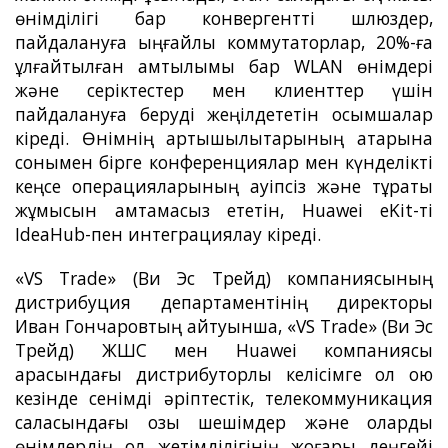
өнімділігі бар конвергентті шлюздер,
пайдалануға ыңғайлы коммутаторлар, 20%-ға
ұлғайтылған қамтылымы бар WLAN өнімдері
және серіктестер мен клиенттер үшін
пайдалануға беруді жеңілдететін қосымшалар
кіреді. Өнімнің артықшылықтарының қатарына
сонымен бірге конференциялар мен күнделікті
кеңсе операцияларының қауіпсіз және тұрақты
жұмысын қамтамасыз ететін, Huawei eKit-ті
IdeaHub-пен интеграциялау кіреді.
«VS Trade» (Ви Эс Трейд) компаниясының
дистрибуция департаментінің директоры
Иван Гончаровтың айтуынша, «VS Trade» (Ви Эс
Трейд) ЖШС мен Huawei компаниясы
арасындағы дистрибуторлық келісімге қол қою
кезінде сенімді әріптестік, телекоммуникация
саласындағы озық шешімдер және оларды
өнімдердің қол жетімділігінің жоғары деңгейі