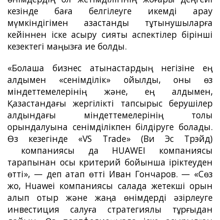
кезінде баға белгілеуге икемді қарау
мүмкіндігімен қазақстандық тұтынушыларға
кейіннен іске асыру сияқты аспектілер бірінші
кезектегі маңызға ие болды.
«Болашақ бизнес қатынастардың негізіне ең
алдымен «сенімділік» қойылды, оны өз
міндеттемелерінің және, ең алдымен,
Қазақстандағы жергілікті тапсырыс берушілер
алдындағы міндеттемелерінің толық
орындалуына сенімділікпен білдіруге болады.
Өз кезегінде «VS Trade» (Ви Эс Трэйд)
компаниясы да HUAWEI компаниясы
тарапынан осы критерий бойынша іріктеуден
өтті», — деп атап өтті Иван Гончаров. — «Сөз
жоқ, Huawei компаниясы салада жетекші орын
алып отыр және жаңа өнімдерді әзірлеуге
инвестиция салуға стратегиялық тұрғыдан