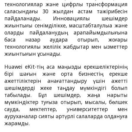
технологиялар және цифрлық трансформация
саласындағы 30 жылдан астам тәжірибесін
пайдаланады. Инновациялық шешімдер
жиынтығы сенімділікке, масштабталулыққа және
оларды пайдаланудың қарапайымдылығына
баса назар аудара отырып, жоғары
технологиялық желілік жабдықтар мен қызметтер
жиынтығын ұсынады.
Huawei eKit-тің аса маңызды ерекшеліктерінің
бірі шағын және орта бизнестің ерекше
қажеттіліктерін қанағаттандыру үшін қажетті
шешімдерді жеке таңдау мүмкіндігі болып
табылады. Бұл шешімдер, жаңа нарықтық
мүмкіндіктер туғыза отырып, мысалы, бөлшек
сауда, мектептер, университеттер мен
ауруханалар сияқты әртүрлі салаларда қолдануға
жарамды.