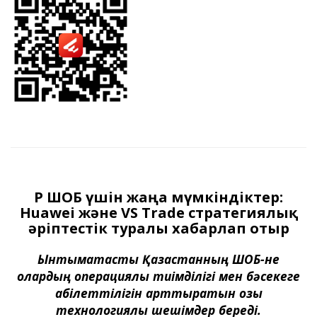
ҚР ШОБ үшін жаңа мүмкіндіктер:
Huawei және VS Trade стратегиялық
әріптестік туралы хабарлап отыр
Ынтымақтастық Қазақстанның ШОБ-не
олардың операциялық тиімділігі мен бәсекеге
қабілеттілігін арттыратын озық
технологиялық шешімдер береді.