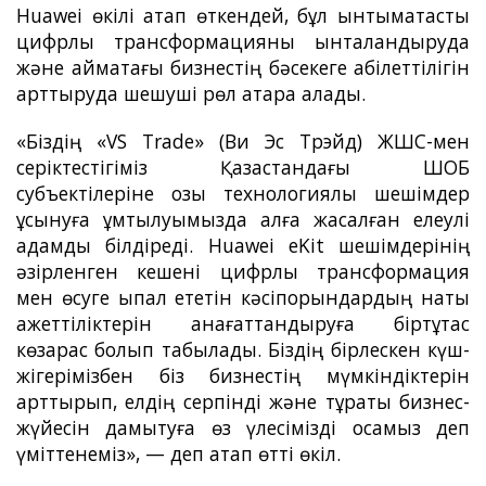
Huawei өкілі атап өткендей, бұл ынтымақтастық
цифрлық трансформацияны ынталандыруда
және аймақтағы бизнестің бәсекеге қабілеттілігін
арттыруда шешуші рөл атқара алады.
«Біздің «VS Trade» (Ви Эс Трэйд) ЖШС-мен
серіктестігіміз Қазақстандағы ШОБ
субъектілеріне озық технологиялық шешімдер
ұсынуға ұмтылуымызда алға жасалған елеулі
қадамды білдіреді. Huawei eKit шешімдерінің
әзірленген кешені цифрлық трансформация
мен өсуге ықпал ететін кәсіпорындардың нақты
қажеттіліктерін қанағаттандыруға біртұтас
көзқарас болып табылады. Біздің бірлескен күш-
жігерімізбен біз бизнестің мүмкіндіктерін
арттырып, елдің серпінді және тұрақты бизнес-
жүйесін дамытуға өз үлесімізді қосамыз деп
үміттенеміз», — деп атап өтті өкіл.