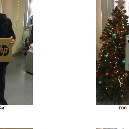
йд"
ТОО 