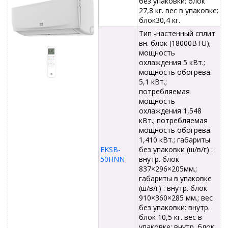
без упаковки: блок
27,8 кг. вес в упаковке:
блок30,4 кг.
Тип -настенный сплит
вн. блок (18000BTU);
мощность
охлаждения 5 кВт.;
мощность обогрева
5,1 кВт.;
потребляемая
мощность
охлаждения 1,548
кВт.; потребляемая
мощность обогрева
1,410 кВт.; габариты
EKSB-
без упаковки (ш/в/г) :
50HNN
внутр. блок
837×296×205мм.;
габариты в упаковке
(ш/в/г) : внутр. блок
910×360×285 мм.; вес
без упаковки: внутр.
блок 10,5 кг. вес в
упаковке: внутр. блок