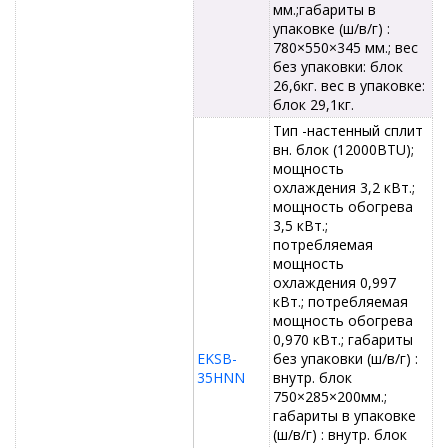
мм.;габариты в
упаковке (ш/в/г) :
780×550×345 мм.; вес
без упаковки: блок
26,6кг. вес в упаковке:
блок 29,1кг.
Тип -настенный сплит
вн. блок (12000BTU);
мощность
охлаждения 3,2 кВт.;
мощность обогрева
3,5 кВт.;
потребляемая
мощность
охлаждения 0,997
кВт.; потребляемая
мощность обогрева
0,970 кВт.; габариты
EKSB-
без упаковки (ш/в/г) :
35HNN
внутр. блок
750×285×200мм.;
габариты в упаковке
(ш/в/г) : внутр. блок