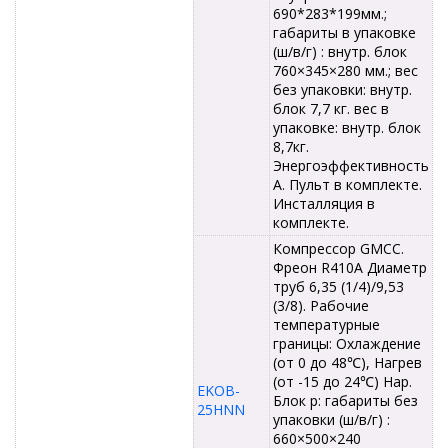
690*283*199мм.;
габариты в упаковке
(ш/в/г) : внутр. блок
760×345×280 мм.; вес
без упаковки: внутр.
блок 7,7 кг. вес в
упаковке: внутр. блок
8,7кг.
Энергоэффективность
А. Пульт в комплекте.
Инсталляция в
комплекте.
Компрессор GMCC.
Фреон R410A Диаметр
труб 6,35 (1/4)/9,53
(3/8). Рабочие
температурные
границы: Охлаждение
(от 0 до 48℃), Нагрев
(от -15 до 24℃) Нар.
EKOB-
Блок р: габариты без
25HNN
упаковки (ш/в/г) :
660×500×240