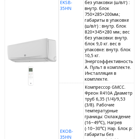
EKSB-
без упаковки (ш/в/г) :
35HN
внутр. блок
750×285×200мм.;
габариты в упаковке
(ш/в/г) : внутр. блок
820×345×280 мм.; вес
без упаковки: внутр.
блок 9,0 кг. вес в
упаковке: внутр. блок
10,5 кг.
Энергоэффективность
А. Пульт в комплекте.
Инсталляция в
комплекте.
Компрессор GMCC.
Фреон R410A Диаметр
труб 6,35 (1/4)/9,53
(3/8). Рабочие
температурные
границы: Охлаждение
(16~49℃), Нагрев
(-10~30℃) Нар. Блок р:
EKOB-
габариты без
35HN