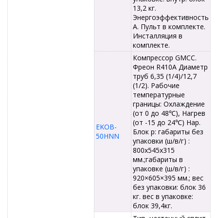
13,2 кг.
Энергоэффективность
А. Пульт в комплекте.
Инсталляция в
комплекте.
Компрессор GMCC.
Фреон R410A Диаметр
труб 6,35 (1/4)/12,7
(1/2). Рабочие
температурные
границы: Охлаждение
(от 0 до 48℃), Нагрев
(от -15 до 24℃) Нар.
EKOB-
Блок р: габариты без
50HNN
упаковки (ш/в/г) :
800x545x315
мм.;габариты в
упаковке (ш/в/г) :
920×605×395 мм.; вес
без упаковки: блок 36
кг. вес в упаковке:
блок 39,4кг.