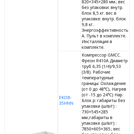
820×345×280 мм.; вес
без упаковки: внутр.
блок 8,5 кг. вес в
упаковке: внутр. блок
9,8 кг.
Энергоэффективность
А. Пульт в комплекте.
Инсталляция в
комплекте.
Компрессор GMCC.
Фреон R410A Диаметр
труб 6,35 (1/4)/9,53
(3/8). Рабочие
температурные
границы: Охлаждение
(от 0 до 48℃), Нагрев
(от -15 до 24℃) Нар.
EKOB-
Блок р: габариты без
35HNN
упаковки (ш/в/г) :
730×545×285
мм.;габариты в
упаковке (ш/в/г) :
7850×605×365.; вес