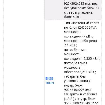
920x392x615 мм.; вес
без упаковки: блок 37
кг. вес в упаковке:
блок 40кг.
Тип -настенный сплит
вн. блок (24000BTU);
мощность
охлаждения7 кВт.;
мощность обогрева
7,1 кВт.;
потребляемая
мощность
охлаждения2,325 кВт.;
потребляемая
мощность
обогрева2,211 кВт.;
габариты без
EKSB-
упаковки (ш/в/г) :
70HN
внутр. блок
900×310×225мм.;
габариты в упаковке
(ш/в/г) : внутр. блок
950×380×290 мм.; вес