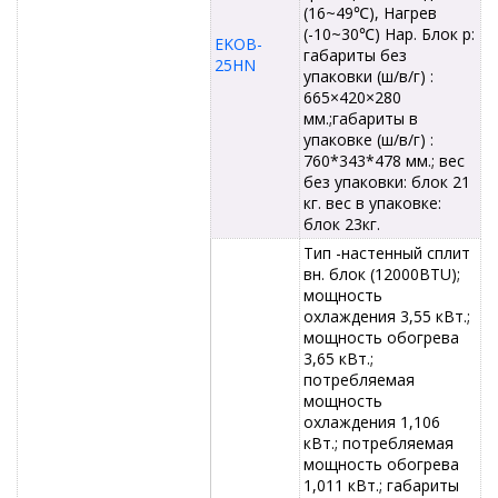
(16~49℃), Нагрев
(-10~30℃) Нар. Блок р:
EKOB-
габариты без
25HN
упаковки (ш/в/г) :
665×420×280
мм.;габариты в
упаковке (ш/в/г) :
760*343*478 мм.; вес
без упаковки: блок 21
кг. вес в упаковке:
блок 23кг.
Тип -настенный сплит
вн. блок (12000BTU);
мощность
охлаждения 3,55 кВт.;
мощность обогрева
3,65 кВт.;
потребляемая
мощность
охлаждения 1,106
кВт.; потребляемая
мощность обогрева
1,011 кВт.; габариты