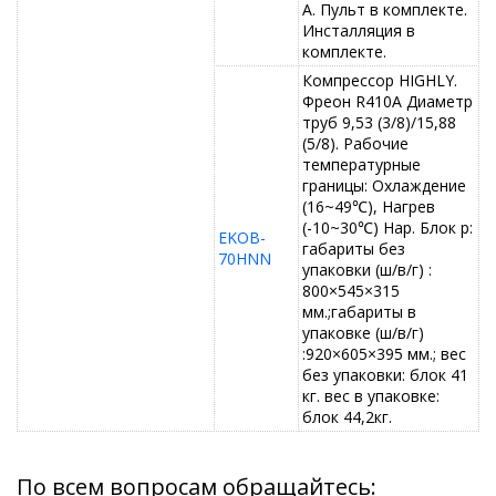
А. Пульт в комплекте.
Инсталляция в
комплекте.
Компрессор HIGHLY.
Фреон R410A Диаметр
труб 9,53 (3/8)/15,88
(5/8). Рабочие
температурные
границы: Охлаждение
(16~49℃), Нагрев
(-10~30℃) Нар. Блок р:
EKOB-
габариты без
70HNN
упаковки (ш/в/г) :
800×545×315
мм.;габариты в
упаковке (ш/в/г)
:920×605×395 мм.; вес
без упаковки: блок 41
кг. вес в упаковке:
блок 44,2кг.
По всем вопросам обращайтесь: