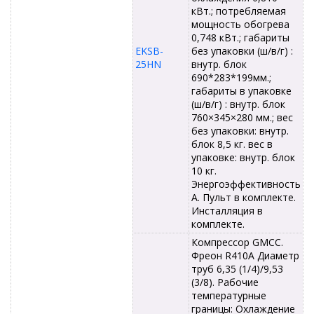
кВт.; потребляемая
мощность обогрева
0,748 кВт.; габариты
EKSB-
без упаковки (ш/в/г) :
25HN
внутр. блок
690*283*199мм.;
габариты в упаковке
(ш/в/г) : внутр. блок
760×345×280 мм.; вес
без упаковки: внутр.
блок 8,5 кг. вес в
упаковке: внутр. блок
10 кг.
Энергоэффективность
А. Пульт в комплекте.
Инсталляция в
комплекте.
Компрессор GMCC.
Фреон R410A Диаметр
труб 6,35 (1/4)/9,53
(3/8). Рабочие
температурные
границы: Охлаждение