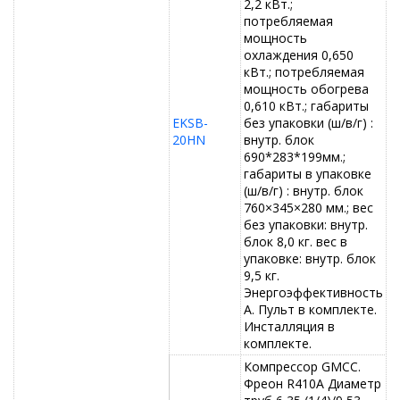
2,2 кВт.;
потребляемая
мощность
охлаждения 0,650
кВт.; потребляемая
мощность обогрева
0,610 кВт.; габариты
EKSB-
без упаковки (ш/в/г) :
20HN
внутр. блок
690*283*199мм.;
габариты в упаковке
(ш/в/г) : внутр. блок
760×345×280 мм.; вес
без упаковки: внутр.
блок 8,0 кг. вес в
упаковке: внутр. блок
9,5 кг.
Энергоэффективность
А. Пульт в комплекте.
Инсталляция в
комплекте.
Компрессор GMCC.
Фреон R410A Диаметр