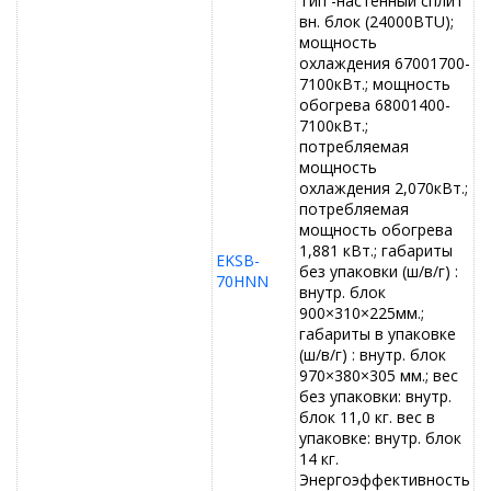
Тип -настенный сплит
вн. блок (24000BTU);
мощность
охлаждения 67001700-
7100кВт.; мощность
обогрева 68001400-
7100кВт.;
потребляемая
мощность
охлаждения 2,070кВт.;
потребляемая
мощность обогрева
1,881 кВт.; габариты
EKSB-
без упаковки (ш/в/г) :
70HNN
внутр. блок
900×310×225мм.;
габариты в упаковке
(ш/в/г) : внутр. блок
970×380×305 мм.; вес
без упаковки: внутр.
блок 11,0 кг. вес в
упаковке: внутр. блок
14 кг.
Энергоэффективность