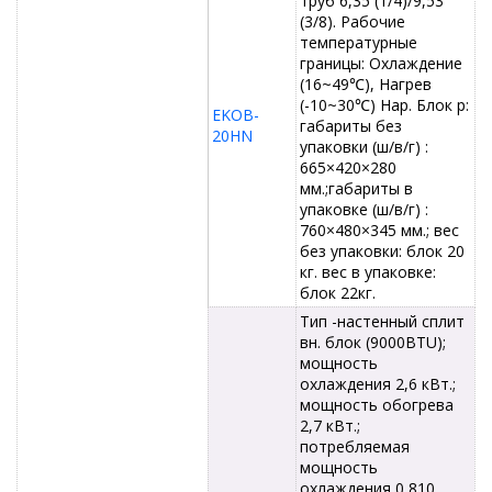
труб 6,35 (1/4)/9,53
(3/8). Рабочие
температурные
границы: Охлаждение
(16~49℃), Нагрев
(-10~30℃) Нар. Блок р:
EKOB-
габариты без
20HN
упаковки (ш/в/г) :
665×420×280
мм.;габариты в
упаковке (ш/в/г) :
760×480×345 мм.; вес
без упаковки: блок 20
кг. вес в упаковке:
блок 22кг.
Тип -настенный сплит
вн. блок (9000BTU);
мощность
охлаждения 2,6 кВт.;
мощность обогрева
2,7 кВт.;
потребляемая
мощность
охлаждения 0,810