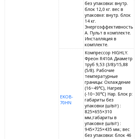
без упаковки: внутр.
блок 12,0 кг. вес в
упаковке: внутр. блок
14 кг.
Энергоэффективность
А. Пульт в комплекте.
Инсталляция в
комплекте.
Компрессор HIGHLY.
Фреон R410A Диаметр
труб 9,53 (3/8)/15,88
(5/8). Рабочие
температурные
границы: Охлаждение
(16~49℃), Нагрев
(-10~30℃) Нар. Блок р:
EKOB-
габариты без
70HN
упаковки (ш/в/г) :
825×655×310
мм.;габариты в
упаковке (ш/в/г) :
945×725×435 мм.; вес
без упаковки: блок 46