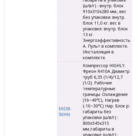
(ш/в/г) : внутр. блок
910x310x280 мм.; вес
без упаковки: внутр.
блок 11,0 кг. вес в
упаковке: внутр. блок
13 кг.
Энергоэффективность
А. Пульт в комплекте.
Инсталляция в
комплекте.
Компрессор HIGHLY.
Фреон R410A Диаметр
труб 6,35 (1/4)/12,7
(1/2). Рабочие
температурные
границы: Охлаждение
(16~49℃), Нагрев
(-10~30℃) Нар. Блок р:
EKOB-
габариты без
50HN
упаковки (ш/в/г) :
800x545x315
мм.;габариты в
упаковке (ш/в/г) :