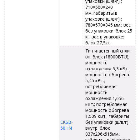
упаковки (ш/в/г) :
710×500×240
мм.;габариты в
упаковке (ш/в/г) :
780×570×345 мм.; вес
без упаковки: блок 25
кг. вес в упаковке:
блок 27,5кг.
Тип -настенный сплит
вн. блок (18000BTU);
мощность
охлаждения 5,3 кВт.;
мощность обогрева
5,45 кВт.;
потребляемая
мощность
охлаждения 1,656
кВт.; потребляемая
мощность обогрева
1,509 кВт.; габариты
EKSB-
без упаковки (ш/в/г) :
50HN
внутр. блок
837x296x515мм.;
габариты в упаковке