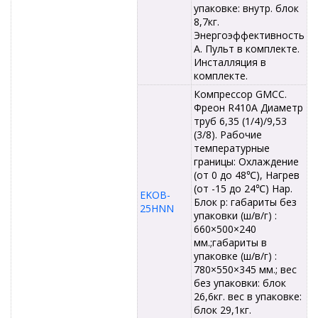
упаковке: внутр. блок
8,7кг.
Энергоэффективность
А. Пульт в комплекте.
Инсталляция в
комплекте.
Компрессор GMCC.
Фреон R410A Диаметр
труб 6,35 (1/4)/9,53
(3/8). Рабочие
температурные
границы: Охлаждение
(от 0 до 48℃), Нагрев
(от -15 до 24℃) Нар.
EKOB-
Блок р: габариты без
25HNN
упаковки (ш/в/г) :
660×500×240
мм.;габариты в
упаковке (ш/в/г) :
780×550×345 мм.; вес
без упаковки: блок
26,6кг. вес в упаковке:
блок 29,1кг.