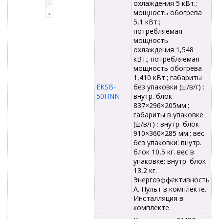
охлаждения 5 кВт.;
мощность обогрева
5,1 кВт.;
потребляемая
мощность
охлаждения 1,548
кВт.; потребляемая
мощность обогрева
1,410 кВт.; габариты
EKSB-
без упаковки (ш/в/г) :
50HNN
внутр. блок
837×296×205мм.;
габариты в упаковке
(ш/в/г) : внутр. блок
910×360×285 мм.; вес
без упаковки: внутр.
блок 10,5 кг. вес в
упаковке: внутр. блок
13,2 кг.
Энергоэффективность
А. Пульт в комплекте.
Инсталляция в
комплекте.