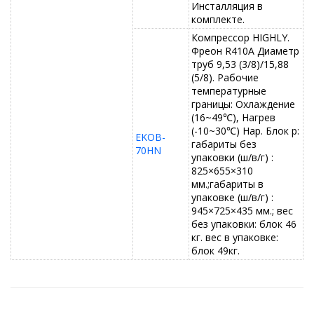
Инсталляция в
комплекте.
Компрессор HIGHLY.
Фреон R410A Диаметр
труб 9,53 (3/8)/15,88
(5/8). Рабочие
температурные
границы: Охлаждение
(16~49℃), Нагрев
(-10~30℃) Нар. Блок р:
EKOB-
габариты без
70HN
упаковки (ш/в/г) :
825×655×310
мм.;габариты в
упаковке (ш/в/г) :
945×725×435 мм.; вес
без упаковки: блок 46
кг. вес в упаковке:
блок 49кг.