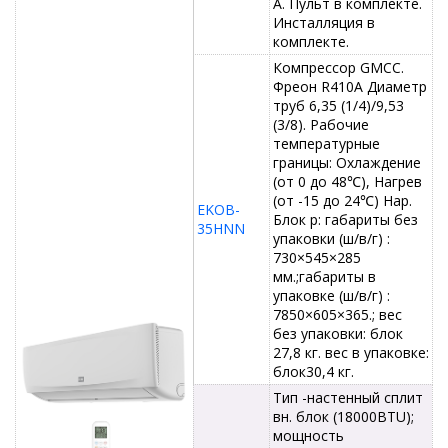
А. Пульт в комплекте.
Инсталляция в
комплекте.
Компрессор GMCC.
Фреон R410A Диаметр
труб 6,35 (1/4)/9,53
(3/8). Рабочие
температурные
границы: Охлаждение
(от 0 до 48℃), Нагрев
(от -15 до 24℃) Нар.
EKOB-
Блок р: габариты без
35HNN
упаковки (ш/в/г) :
730×545×285
мм.;габариты в
упаковке (ш/в/г) :
7850×605×365.; вес
без упаковки: блок
27,8 кг. вес в упаковке:
блок30,4 кг.
Тип -настенный сплит
вн. блок (18000BTU);
мощность