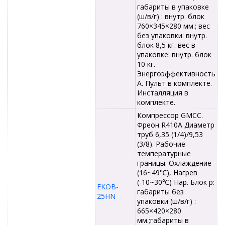
габариты в упаковке
(ш/в/г) : внутр. блок
760×345×280 мм.; вес
без упаковки: внутр.
блок 8,5 кг. вес в
упаковке: внутр. блок
10 кг.
Энергоэффективность
А. Пульт в комплекте.
Инсталляция в
комплекте.
Компрессор GMCC.
Фреон R410A Диаметр
труб 6,35 (1/4)/9,53
(3/8). Рабочие
температурные
границы: Охлаждение
(16~49℃), Нагрев
(-10~30℃) Нар. Блок р:
EKOB-
габариты без
25HN
упаковки (ш/в/г) :
665×420×280
мм.;габариты в