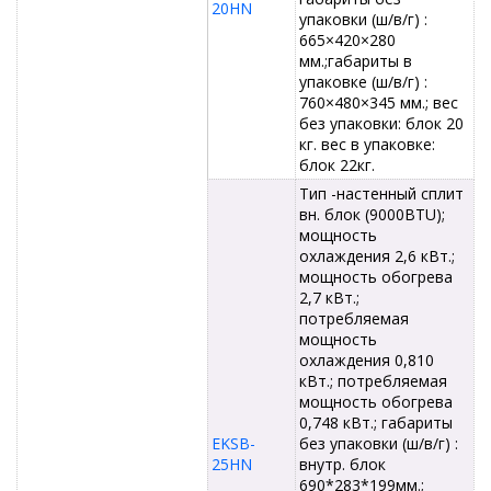
20HN
упаковки (ш/в/г) :
665×420×280
мм.;габариты в
упаковке (ш/в/г) :
760×480×345 мм.; вес
без упаковки: блок 20
кг. вес в упаковке:
блок 22кг.
Тип -настенный сплит
вн. блок (9000BTU);
мощность
охлаждения 2,6 кВт.;
мощность обогрева
2,7 кВт.;
потребляемая
мощность
охлаждения 0,810
кВт.; потребляемая
мощность обогрева
0,748 кВт.; габариты
EKSB-
без упаковки (ш/в/г) :
25HN
внутр. блок
690*283*199мм.;