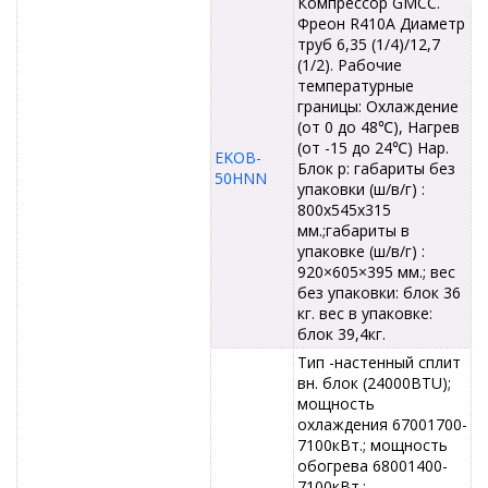
Компрессор GMCC.
Фреон R410A Диаметр
труб 6,35 (1/4)/12,7
(1/2). Рабочие
температурные
границы: Охлаждение
(от 0 до 48℃), Нагрев
(от -15 до 24℃) Нар.
EKOB-
Блок р: габариты без
50HNN
упаковки (ш/в/г) :
800x545x315
мм.;габариты в
упаковке (ш/в/г) :
920×605×395 мм.; вес
без упаковки: блок 36
кг. вес в упаковке:
блок 39,4кг.
Тип -настенный сплит
вн. блок (24000BTU);
мощность
охлаждения 67001700-
7100кВт.; мощность
обогрева 68001400-
7100кВт.;