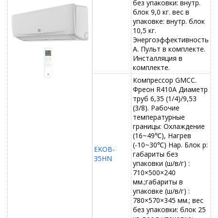
без упаковки: внутр.
блок 9,0 кг. вес в
упаковке: внутр. блок
10,5 кг.
Энергоэффективность
А. Пульт в комплекте.
Инсталляция в
комплекте.
Компрессор GMCC.
Фреон R410A Диаметр
труб 6,35 (1/4)/9,53
(3/8). Рабочие
температурные
границы: Охлаждение
(16~49℃), Нагрев
(-10~30℃) Нар. Блок р:
EKOB-
габариты без
35HN
упаковки (ш/в/г) :
710×500×240
мм.;габариты в
упаковке (ш/в/г) :
780×570×345 мм.; вес
без упаковки: блок 25