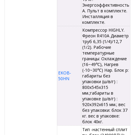
Энергоэффективность
А. Пульт в комплекте.
Инсталляция в
комплекте.
Компрессор HIGHLY.
Фреон R410A Диаметр
труб 6,35 (1/4)/12,7
(1/2). Рабочие
температурные
границы: Охлаждение
(16~49℃), Нагрев
(-10~30℃) Нар. Блок р:
EKOB-
габариты без
50HN
упаковки (ш/в/г) :
800x545x315
мм.;габариты в
упаковке (ш/в/г) :
920x392x615 мм.; вес
без упаковки: блок 37
кг. вес в упаковке:
блок 40кг.
Тип -настенный сплит