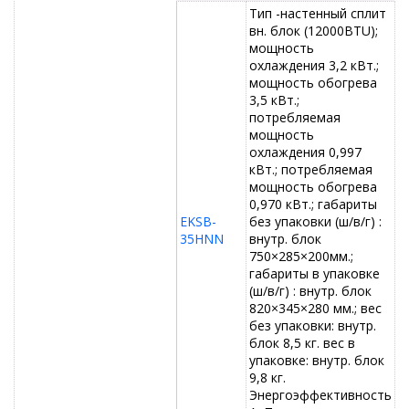
Тип -настенный сплит
вн. блок (12000BTU);
мощность
охлаждения 3,2 кВт.;
мощность обогрева
3,5 кВт.;
потребляемая
мощность
охлаждения 0,997
кВт.; потребляемая
мощность обогрева
0,970 кВт.; габариты
EKSB-
без упаковки (ш/в/г) :
35HNN
внутр. блок
750×285×200мм.;
габариты в упаковке
(ш/в/г) : внутр. блок
820×345×280 мм.; вес
без упаковки: внутр.
блок 8,5 кг. вес в
упаковке: внутр. блок
9,8 кг.
Энергоэффективность