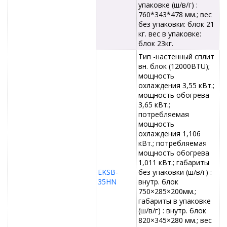
упаковке (ш/в/г) :
760*343*478 мм.; вес
без упаковки: блок 21
кг. вес в упаковке:
блок 23кг.
Тип -настенный сплит
вн. блок (12000BTU);
мощность
охлаждения 3,55 кВт.;
мощность обогрева
3,65 кВт.;
потребляемая
мощность
охлаждения 1,106
кВт.; потребляемая
мощность обогрева
1,011 кВт.; габариты
EKSB-
без упаковки (ш/в/г) :
35HN
внутр. блок
750×285×200мм.;
габариты в упаковке
(ш/в/г) : внутр. блок
820×345×280 мм.; вес