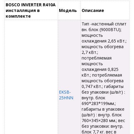
BOSCO INVERTER R410A
инсталляция в
Модель
Описание
комплекте
Тип -настенный сплит
вн. блок (9000BTU);
мощность
охлаждения 2,65 кВт.;
мощность обогрева
2,7 кВт.;
потребляемая
мощность
охлаждения 0,825
кВт.; потребляемая
мощность обогрева
0,747 кВт.; габариты
EKSB-
без упаковки (ш/в/г) :
25HNN
внутр. блок
690*283*199мм.;
габариты в упаковке
(ш/в/г) : внутр. блок
760×345×280 мм.; вес
без упаковки: внутр.
блок 7,7 кг. вес в