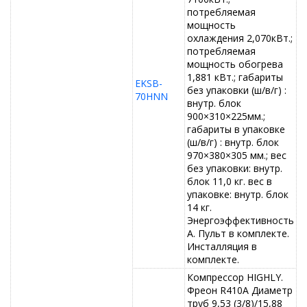
потребляемая
мощность
охлаждения 2,070кВт.;
потребляемая
мощность обогрева
1,881 кВт.; габариты
EKSB-
без упаковки (ш/в/г) :
70HNN
внутр. блок
900×310×225мм.;
габариты в упаковке
(ш/в/г) : внутр. блок
970×380×305 мм.; вес
без упаковки: внутр.
блок 11,0 кг. вес в
упаковке: внутр. блок
14 кг.
Энергоэффективность
А. Пульт в комплекте.
Инсталляция в
комплекте.
Компрессор HIGHLY.
Фреон R410A Диаметр
труб 9,53 (3/8)/15,88