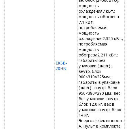
вн. блок (24000BTU);
мощность
охлаждения7 кВт.;
мощность обогрева
7,1 кВт.;
потребляемая
мощность
охлаждения2,325 кВт.;
потребляемая
мощность
обогрева2,211 кВт.;
габариты без
EKSB-
упаковки (ш/в/г) :
70HN
внутр. блок
900×310×225мм.;
габариты в упаковке
(ш/в/г) : внутр. блок
950×380×290 мм.; вес
без упаковки: внутр.
блок 12,0 кг. вес в
упаковке: внутр. блок
14 кг.
Энергоэффективность
А. Пульт в комплекте.