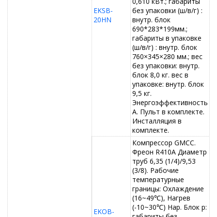
0,610 кВт.; габариты
EKSB-
без упаковки (ш/в/г) :
20HN
внутр. блок
690*283*199мм.;
габариты в упаковке
(ш/в/г) : внутр. блок
760×345×280 мм.; вес
без упаковки: внутр.
блок 8,0 кг. вес в
упаковке: внутр. блок
9,5 кг.
Энергоэффективность
А. Пульт в комплекте.
Инсталляция в
комплекте.
Компрессор GMCC.
Фреон R410A Диаметр
труб 6,35 (1/4)/9,53
(3/8). Рабочие
температурные
границы: Охлаждение
(16~49℃), Нагрев
(-10~30℃) Нар. Блок р:
EKOB-
габариты без