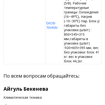
(5/8). Рабочие
температурные
границы: Охлаждение
(16~49℃), Нагрев
(-10~30℃) Нар. Блок р:
EKOB-
габариты без
70HNN
упаковки (ш/в/г) :
800×545×315
мм.;габариты в
упаковке (ш/в/г)
:920×605×395 мм.; вес
без упаковки: блок 41
кг. вес в упаковке:
блок 44,2кг.
По всем вопросам обращайтесь:
Айгуль Бекенева
Климатическая техника