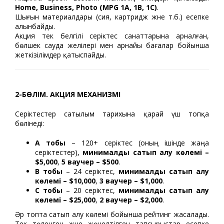
Home, Business, Photo (MPG 1A, 1B, 1C)
.
Шығын материалдары (сия, картридж және т.б.) есепке
алынбайды.
Акция тек белгілі серіктес санаттарына арналған,
бөлшек сауда желілері мен арнайы бағалар бойынша
жеткізілімдер қатыспайды.
2-БӨЛІМ. АКЦИЯ МЕХАНИЗМІ
Серіктестер сатылым тарихына қарай үш топқа
бөлінеді:
A тобы
– 120+ серіктес (оның ішінде жаңа
серіктестер),
минималды сатып алу көлемі –
$5,000
,
5 ваучер – $500
.
B
тобы
– 24 серіктес,
минималды сатып алу
көлемі – $10,000
,
3 ваучер – $1,000
.
C
тобы
– 20 серіктес,
минималды сатып алу
көлемі – $25,000
,
2 ваучер – $2,000
.
Әр топта сатып алу көлемі бойынша рейтинг жасалады.
Тек төленген және жөнелтілген тапсырыстар есепке