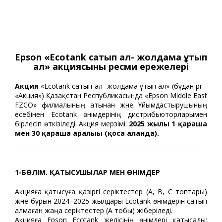
Epson «Ecotank сатып ал- жолдама ұтып
ал» акциясының ресми ережелері
Акция
«Ecotank сатып ал- жолдама ұтып ал» (бұдан әрі –
«Акция») Қазақстан Республикасында «Epson Middle East
FZCO» филиалының атынан және Ұйымдастырушының
есебінен Ecotank өнімдерінің дистрибьюторларымен
бірлесіп өткізіледі. Акция мерзімі:
2025 жылғы 1 қараша
мен 30 қараша аралығы (қоса алғанда).
1-БӨЛІМ. ҚАТЫСУШЫЛАР МЕН ӨНІМДЕР
Акцияға қатысуға қазіргі серіктестер (A, B, C топтары)
және бұрын 2024–2025 жылдары Ecotank өнімдерін сатып
алмаған жаңа серіктестер (A тобы) жіберіледі.
Акцияға Epson Ecotank желісінің өнімдері қатысады: