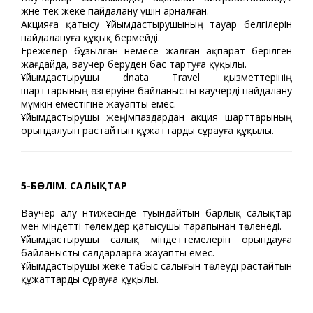
және тек жеке пайдалану үшін арналған.
Акцияға қатысу Ұйымдастырушының тауар белгілерін
пайдалануға құқық бермейді.
Ережелер бұзылған немесе жалған ақпарат берілген
жағдайда, ваучер беруден бас тартуға құқылы.
Ұйымдастырушы dnata Travel қызметтерінің
шарттарының өзгеруіне байланысты ваучерді пайдалану
мүмкін еместігіне жауапты емес.
Ұйымдастырушы жеңімпаздардан акция шарттарының
орындалуын растайтын құжаттарды сұрауға құқылы.
5-БӨЛІМ. САЛЫҚТАР
Ваучер алу нәтижесінде туындайтын барлық салықтар
мен міндетті төлемдер қатысушы тарапынан төленеді.
Ұйымдастырушы салық міндеттемелерін орындауға
байланысты салдарларға жауапты емес.
Ұйымдастырушы жеке табыс салығын төлеуді растайтын
құжаттарды сұрауға құқылы.