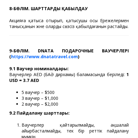
8-БӨЛІМ. ШАРТТАРДЫ ҚАБЫЛДАУ
Акцияға қатыса отырып, қатысушы осы Ережелермен
танысқанын және оларды сөзсіз қабылдағанын растайды.
9-БӨЛІМ.
DNATA
ПОДАРОЧНЫЕ ВАУЧЕРЛЕРІ
(
https
://
www
.
dnatatravel
.
com
)
9.1 Ваучер номиналдары:
Ваучерлер AED (БАӘ дирхамы) баламасында беріледі:
1
USD
= 3.7
AED
5 ваучер – $500
3 ваучер – $1,000
2 ваучер – $2,000
9.2 Пайдалану шарттары:
Ваучерлер қайтарылмайды, ақшалай
айырбасталмайды, тек бір реттік пайдалану
мүмкін.