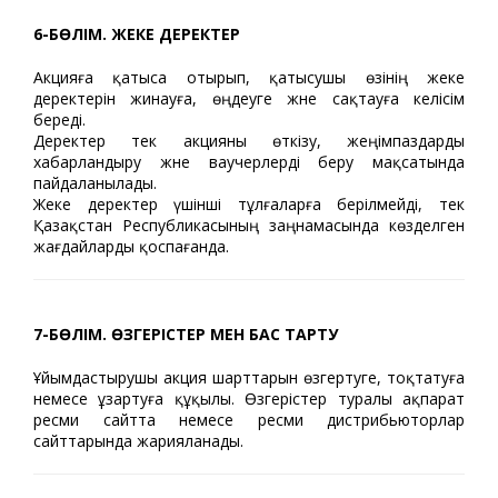
6-БӨЛІМ. ЖЕКЕ ДЕРЕКТЕР
Акцияға қатыса отырып, қатысушы өзінің жеке
деректерін жинауға, өңдеуге және сақтауға келісім
береді.
Деректер тек акцияны өткізу, жеңімпаздарды
хабарландыру және ваучерлерді беру мақсатында
пайдаланылады.
Жеке деректер үшінші тұлғаларға берілмейді, тек
Қазақстан Республикасының заңнамасында көзделген
жағдайларды қоспағанда.
7-БӨЛІМ. ӨЗГЕРІСТЕР МЕН БАС ТАРТУ
Ұйымдастырушы акция шарттарын өзгертуге, тоқтатуға
немесе ұзартуға құқылы. Өзгерістер туралы ақпарат
ресми сайтта немесе ресми дистрибьюторлар
сайттарында жарияланады.