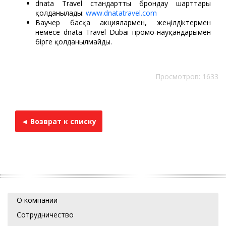
dnata Travel стандартты брондау шарттары
қолданылады:
www.dnatatravel.com
Ваучер басқа акциялармен, жеңілдіктермен
немесе dnata Travel Dubai промо-науқандарымен
бірге қолданылмайды.
Просмотров: 1633
◄ Возврат к списку
О компании
Сотрудничество