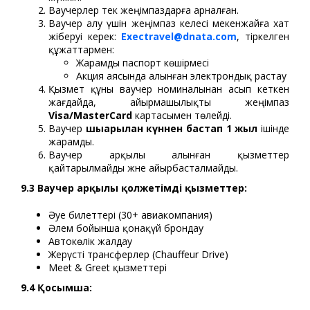
Ваучерлер тек жеңімпаздарға арналған.
Ваучер алу үшін жеңімпаз келесі мекенжайға хат
жіберуі керек:
Exectravel@dnata.com
, тіркелген
құжаттармен:
Жарамды паспорт көшірмесі
Акция аясында алынған электрондық растау
Қызмет құны ваучер номиналынан асып кеткен
жағдайда, айырмашылықты жеңімпаз
Visa/MasterCard
картасымен төлейді.
Ваучер
шығарылған күннен бастап 1 жыл
ішінде
жарамды.
Ваучер арқылы алынған қызметтер
қайтарылмайды және айырбасталмайды.
9.3 Ваучер арқылы қолжетімді қызметтер:
Әуе билеттері (30+ авиакомпания)
Әлем бойынша қонақүй брондау
Автокөлік жалдау
Жерүсті трансферлер (Chauffeur Drive)
Meet & Greet қызметтері
9.4 Қосымша: