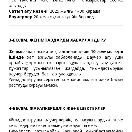
алынады.
Сатып алу кезеңі:
2025 жылғы 1–30 қараша.
Ваучерлер
20 желтоқсанға дейін беріледі.
3-БӨЛІМ. ЖЕҢІМПАЗДАРДЫ ХАБАРЛАНДЫРУ
Жеңімпаздар акция аяқталғаннан кейін
10 жұмыс күні
ішінде
хат арқылы хабарланады. Ваучер алу үшін
арнайы форманы толтырып, құжаттарды ұсыну қажет.
Құжаттар ұсынылмаған жағдайда, Ұйымдастырушы
ваучер беруден бас тартуға құқылы.
Ұйымдастырушы серіктес компания өкілінің жеке басын
растауды сұрауы мүмкін.
4-БӨЛІМ. ЖАУАПКЕРШІЛІК ЖӘНЕ ШЕКТЕУЛЕР
Ұйымдастырушы ваучерлердің қатысушылардың жеке
күтілімдеріне сәйкес келмеуіне жауапты емес.
Ваучерлер сатылмайды, ақшалай айырбасталмайды