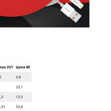
ена VST
Цена BF
2
0,8
3
23,1
,3
13,5
,91
53,8