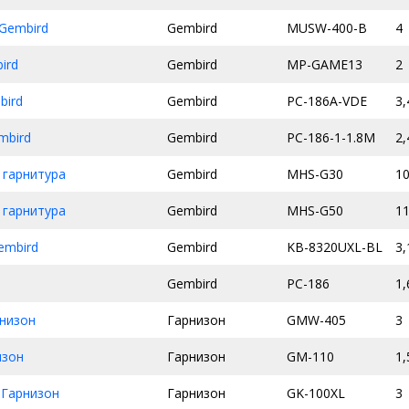
Gembird
Gembird
MUSW-400-B
4
ird
Gembird
MP-GAME13
2
bird
Gembird
PC-186A-VDE
3,
mbird
Gembird
PC-186-1-1.8M
2,
 гарнитура
Gembird
MHS-G30
1
 гарнитура
Gembird
MHS-G50
1
embird
Gembird
KB-8320UXL-BL
3,
Gembird
PC-186
1,
низон
Гарнизон
GMW-405
3
изон
Гарнизон
GM-110
1,
 Гарнизон
Гарнизон
GK-100XL
3