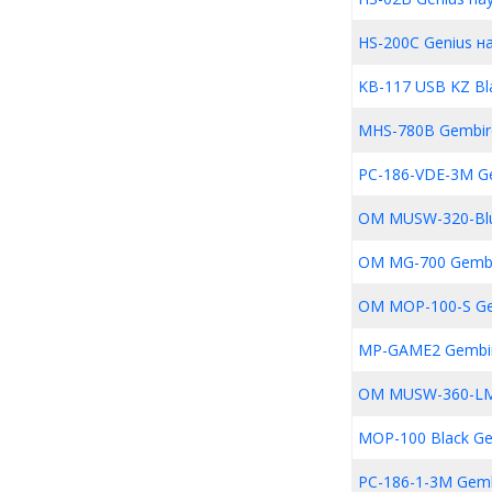
HS-200C Genius н
KB-117 USB KZ Bl
MHS-780B Gembir
PC-186-VDE-3M G
OM MUSW-320-Blu
OM MG-700 Gemb
OM MOP-100-S Ge
MP-GAME2 Gembi
OM MUSW-360-LM
MOP-100 Black Ge
PC-186-1-3M Gem