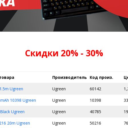
Скидки 20% - 30%
товара
Производитель
Код произ.
Ц
1.5m Ugreen
Ugreen
60142
1,
0mAh 10398 Ugreen
Ugreen
10398
3
Black Ugreen
Ugreen
40785
19
216 20m Ugreen
Ugreen
50216
76