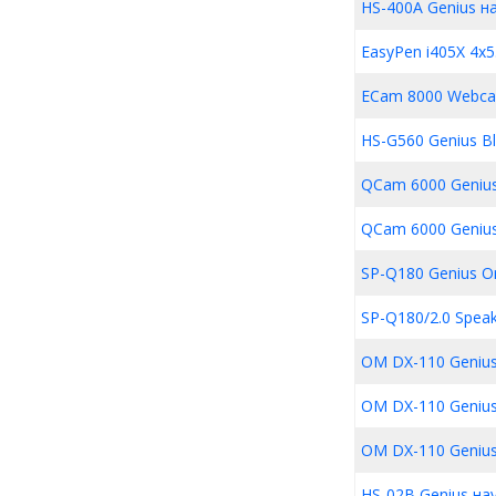
HS-400A Genius н
EasyPen i405X 4x5
ECam 8000 Webca
HS-G560 Genius B
QCam 6000 Genius
QCam 6000 Geniu
SP-Q180 Genius O
SP-Q180/2.0 Speak
OM DX-110 Geniu
OM DX-110 Genius
OM DX-110 Genius
HS-02B Genius на