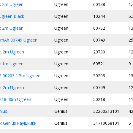
k 2m Ugreen
Ugreen
60138
1,
green Black
Ugreen
10244
5,
k 2m Ugreen
Ugreen
60752
13
0mAh 80749 Ugreen
Ugreen
80749
2
e 2m Ugreen
Ugreen
20730
12
k 1m Ugreen
Ugreen
60521
9
 50203 1.5m Ugreen
Ugreen
50203
13
e 2m Ugreen
Ugreen
60749
12
218 40m Ugreen
Ugreen
50218
11
nius
Genius
32200213101
4
k Genius наушники
Genius
31710058101
5