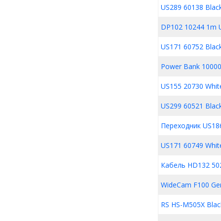
US289 60138 Blac
DP102 10244 1m U
US171 60752 Blac
Power Bank 1000
US155 20730 Whit
US299 60521 Blac
Переходник US186
US171 60749 Whit
Кабель HD132 50
WideCam F100 Ge
RS HS-M505X Blac