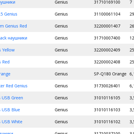
аушники
Genius
31710169100
7
.5 Genius
Genius
31100061104
2
m Genius Red
Genius
32200001407
26
lack наушники
Genius
31710007400
1
 Yellow
Genius
32200002409
25
s Red
Genius
32200002408
25
range
Genius
SP-Q180 Orange
6,
er Red Genius
Genius
31730026401
6,
s USB Green
Genius
31010116105
3,
 USB Blue
Genius
31010116103
3,
 USB White
Genius
31010116102
3,
ушники
Genius
31710037100
3,