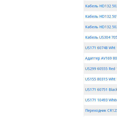
Кабель HD132 50
Кабель HD132 50
Кабель HD132 50
Кабель US304 70
US171 60748 Wht 
Адаптер AV169 8
US299 60555 Red
US155 80315 Wht 
US171 60751 Blac
US171 10493 Whit
Переходник CR125