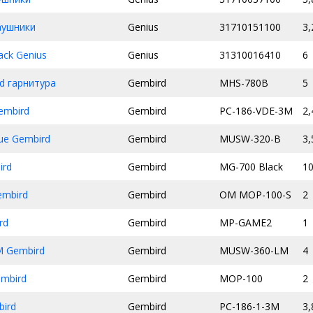
аушники
Genius
31710151100
3,
ack Genius
Genius
31310016410
6
d гарнитура
Gembird
MHS-780B
5
embird
Gembird
PC-186-VDE-3M
2,
e Gembird
Gembird
MUSW-320-B
3,
ird
Gembird
MG-700 Black
1
mbird
Gembird
OM MOP-100-S
2
rd
Gembird
MP-GAME2
1
 Gembird
Gembird
MUSW-360-LM
4
mbird
Gembird
MOP-100
2
bird
Gembird
PC-186-1-3M
3,