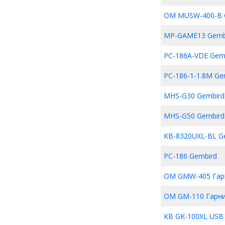
OM MUSW-400-B 
MP-GAME13 Gemb
PC-186A-VDE Gem
PC-186-1-1.8M Ge
MHS-G30 Gembird
MHS-G50 Gembird
KB-8320UXL-BL G
PC-186 Gembird
OM GMW-405 Гар
OM GM-110 Гарн
KB GK-100XL USB