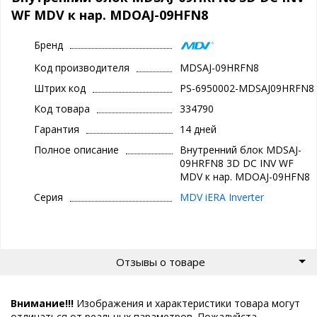
WF MDV к нар. MDOAJ-09HFN8
Бренд
Код производителя
MDSAJ-09HRFN8
Штрих код
PS-6950002-MDSAJ09HRFN8
Код товара
334790
Гарантия
14 дней
Полное описание
Внутренний блок MDSAJ-
09HRFN8 3D DC INV WF
MDV к нар. MDOAJ-09HFN8
Серия
MDV iERA Inverter
Отзывы о товаре
Внимание!!!
Изображения и характеристики товара могут
отличаться от реальных параметров. Пожалуйста,