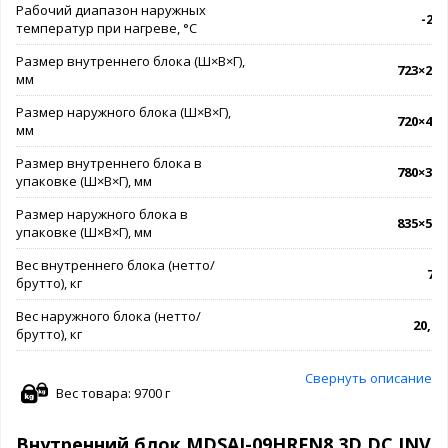
Рабочий диапазон наружных
-20.
температур при нагреве, °C
Размер внутреннего блока (Ш×В×Г),
723×286
мм
Размер наружного блока (Ш×В×Г),
720×495
мм
Размер внутреннего блока в
780×365
упаковке (Ш×В×Г), мм
Размер наружного блока в
835×540
упаковке (Ш×В×Г), мм
Вес внутреннего блока (нетто/
7,5 
брутто), кг
Вес наружного блока (нетто/
20,5 /
брутто), кг
Свернуть описание
Вес товара: 9700 г
Внутренний блок MDSAJ-09HRFN8 3D DC INV