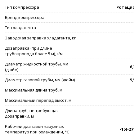
Тип компрессора
Ротацион
Бренд компрессора
G
Тип хладагента
Заводская заправка хладагента, кг
Дозаправка (при длине
трубопровода более 5 м), г/м
Диаметр жидкостной трубы, мм
6,35 
(дюйм)
Диаметр газовой трубы, мм (дюйм)
9,52 
Максимальная длина труб, м
Максимальный перепад высот, м
Длина труб, не требующая
дозаправки, м
Рабочий диапазон наружных
-15(-27*).
температур при охлаждении, °C