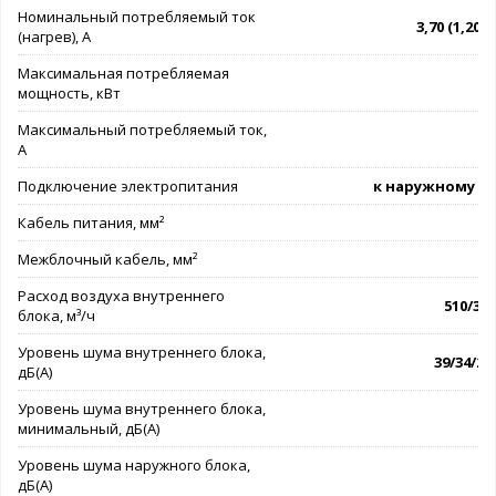
Номинальный потребляемый ток
3,70 (1,20 - 
(нагрев), А
Максимальная потребляемая
мощность, кВт
Максимальный потребляемый ток,
А
Подключение электропитания
к наружному б
Кабель питания, мм²
3
Межблочный кабель, мм²
4
Расход воздуха внутреннего
510/360
блока, м³/ч
Уровень шума внутреннего блока,
39/34/25
дБ(А)
Уровень шума внутреннего блока,
минимальный, дБ(А)
Уровень шума наружного блока,
дБ(А)