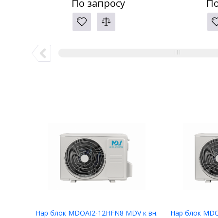
По запросу
По
Нар блок MDOAI2-12HFN8 MDV к вн.
Нар блок MDO