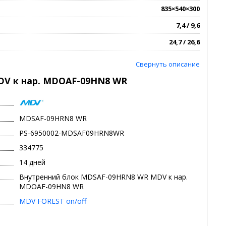
835×540×300
7,4 / 9,6
24,7 / 26,6
Свернуть описание
DV к нар. MDOAF-09HN8 WR
MDSAF-09HRN8 WR
PS-6950002-MDSAF09HRN8WR
334775
14 дней
Внутренний блок MDSAF-09HRN8 WR MDV к нар.
MDOAF-09HN8 WR
MDV FOREST on/off