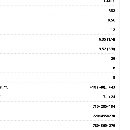
GMCC
R32
0,56
12
6,35 (1/4)
9,52 (3/8)
20
8
5
, °C
+18 (-40)...+43
C
-7...+24
715×285×194
720×495×270
780×365×270