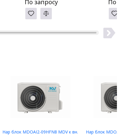
По запросу
По запро
Нар блок MDOAI2-09HFN8 MDV к вн.
Нар блок MDOAI2-07HF