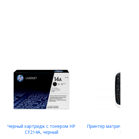
Черный картридж с тонером HP
Принтер матричный Eps
CF214A, черный
LW-400