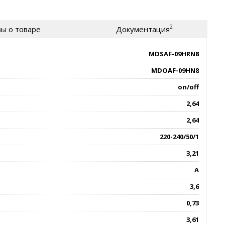
2
ы о товаре
Документация
MDSAF-09HRN8
MDOAF-09HN8
on/off
2,64
2,64
220-240/50/1
3,21
A
3,6
0,73
3,61