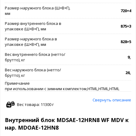
Размер наружного блока (Ш×В×Г),
720×495
мм
Размер внутреннего блока в
875×375
упаковке (Ш×В×Г), мм
Размер наружного блока в
828×540
упаковке (Ш×В×Г), мм
Вес внутреннего блока (нетто/
9,0 /
брутто), кг
Вес наружного блока (нетто/
26,0 /
брутто), кг
Примечание
при использовании с зимним комплектом,HTML,HTML,HTML
Свернуть описание
Вес товара: 11300 г
Внутренний блок MDSAE-12HRN8 WF MDV к
нар. MDOAE-12HN8