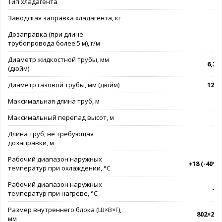
Тип хладагента
Заводская заправка хладагента, кг
Дозаправка (при длине
трубопровода более 5 м), г/м
Диаметр жидкостной трубы, мм
6,35 
(дюйм)
Диаметр газовой трубы, мм (дюйм)
12,7 
Максимальная длина труб, м
Максимальный перепад высот, м
Длина труб, не требующая
дозаправки, м
Рабочий диапазон наружных
+18 (-40*).
температур при охлаждении, °C
Рабочий диапазон наружных
-7.
температур при нагреве, °C
Размер внутреннего блока (Ш×В×Г),
802×297
мм