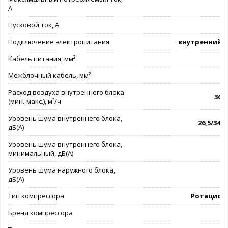
А
Пусковой ток, А
Подключение электропитания
внутренний 
Кабель питания, мм²
3
Межблочный кабель, мм²
5
Расход воздуха внутреннего блока
360 
(мин.-макс.), м³/ч
Уровень шума внутреннего блока,
26,5/34,5
дБ(А)
Уровень шума внутреннего блока,
минимальный, дБ(А)
Уровень шума наружного блока,
дБ(А)
Тип компрессора
Ротацион
Бренд компрессора
G