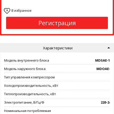
В избранное
0
Регистрация
Характеристики
Модель внутреннего блока
MDSAE-12
Модель наружного блока
MDOAE-12
Тип управления компрессором
on
Холодопроизводительность, кВт
Теплопроизводительность, кВт
Электропитание, В/Гц/Ф
220-240/
Номинальная потребляемая