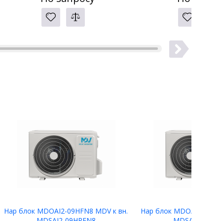
Нар блок MDOAI2-09HFN8 MDV к вн.
Нар блок MDOAI2-07HF
MDSAI2-09HRFN8
MDSAI2-07HR