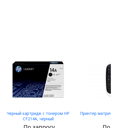
Черный картридж с тонером HP
Принтер матричный Eps
CF214A, черный
LW-400
По запросу
По запро