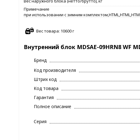
Вес наружного блока (нетто/брутто), кг
Примечание
при использовании с зимним комплектом,HTML,HTML,HTM
Вес товара: 10600 г
Внутренний блок MDSAE-09HRN8 WF MD
Бренд
Код производителя
Штрих код
Код товара
Гарантия
Полное описание
Серия