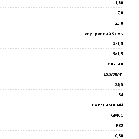
1,30
7,0
25,0
внутренний блок
3×1,5
5×1,5
310 - 510
26,5/38/41
26,5
54
Ротационный
GMCC
R32
0,50