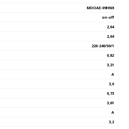
MDOAE-09HN8
on-off
2,64
2,64
220-240/50/1
0,82
3,21
A
3,6
0,73
3,61
А
3,2