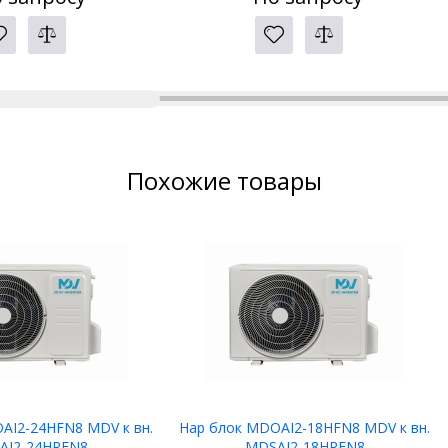
Похожие товары
AI2-24HFN8 MDV к вн.
Нар блок MDOAI2-18HFN8 MDV к вн.
AI2-24HRFN8
MDSAI2-18HRFN8