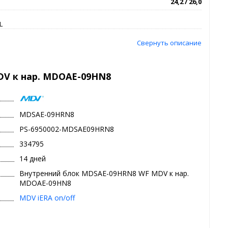
24,2 / 26,0
L
Свернуть описание
V к нар. MDOAE-09HN8
MDSAE-09HRN8
PS-6950002-MDSAE09HRN8
334795
14 дней
Внутренний блок MDSAE-09HRN8 WF MDV к нар.
MDOAE-09HN8
MDV iERA on/off