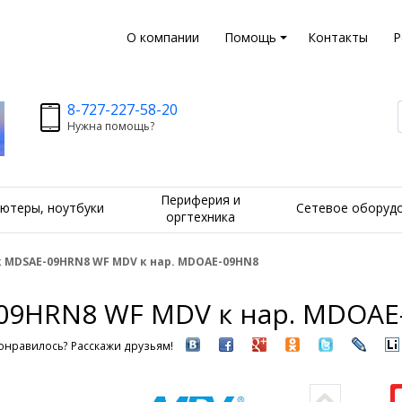
О компании
Помощь
Контакты
Р
8-727-227-58-20
Нужна помощь?
Периферия и
ютеры, ноутбуки
Сетевое оборуд
оргтехника
 MDSAE-09HRN8 WF MDV к нар. MDOAE-09HN8
09HRN8 WF MDV к нар. MDOAE
онравилось? Расскажи друзьям!