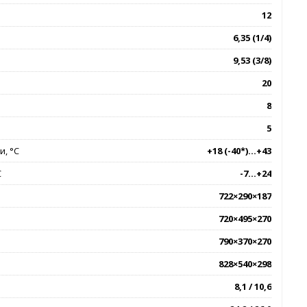
12
6,35 (1/4)
9,53 (3/8)
20
8
5
, °C
+18 (-40*)...+43
C
-7...+24
722×290×187
720×495×270
790×370×270
828×540×298
8,1 / 10,6