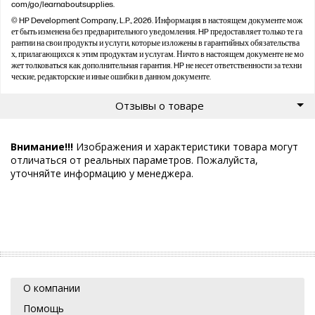
com/go/learnaboutsupplies.
© HP Development Company, L.P., 2026. Информация в настоящем документе мож
ет быть изменена без предварительного уведомления. HP предоставляет только те га
рантии на свои продукты и услуги, которые изложены в гарантийных обязательства
х, прилагающихся к этим продуктам и услугам. Ничто в настоящем документе не мо
жет толковаться как дополнительная гарантия. HP не несет ответственности за техни
ческие, редакторские и иные ошибки в данном документе.
Отзывы о товаре
Внимание!!!
Изображения и характеристики товара могут
отличаться от реальных параметров. Пожалуйста,
уточняйте информацию у менеджера.
О компании
Помощь