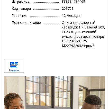
Штрих код
889894797469
Код товара
209761
Гарантия
12 месяцев
Полное описание
Оригинал. лазерный
картридж HP LaserJet 30X,
CF230X,увеличенной
емкости,совмест. товары
HP LaserJet Pro
M227/M203,Черный