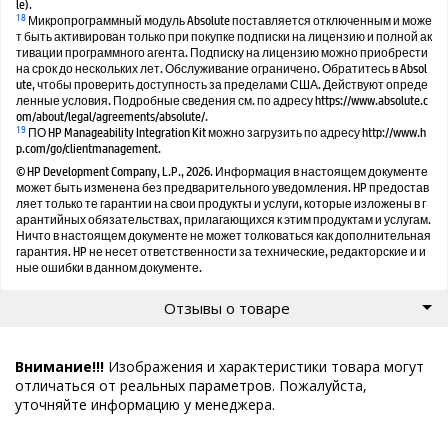
le).
18
Микропрограммный модуль Absolute поставляется отключенным и може
т быть активирован только при покупке подписки на лицензию и полной ак
тивации программного агента. Подписку на лицензию можно приобрести
на срок до нескольких лет. Обслуживание ограничено. Обратитесь в Absol
ute, чтобы проверить доступность за пределами США. Действуют опреде
ленные условия. Подробные сведения см. по адресу https://www.absolute.c
om/about/legal/agreements/absolute/.
19
ПО HP Manageability Integration Kit можно загрузить по адресу http://www.h
p.com/go/clientmanagement.
© HP Development Company, L.P., 2026. Информация в настоящем документе
может быть изменена без предварительного уведомления. HP предостав
ляет только те гарантии на свои продукты и услуги, которые изложены в г
арантийных обязательствах, прилагающихся к этим продуктам и услугам.
Ничто в настоящем документе не может толковаться как дополнительная
гарантия. HP не несет ответственности за технические, редакторские и и
ные ошибки в данном документе.
Отзывы о товаре
Внимание!!!
Изображения и характеристики товара могут
отличаться от реальных параметров. Пожалуйста,
уточняйте информацию у менеджера.