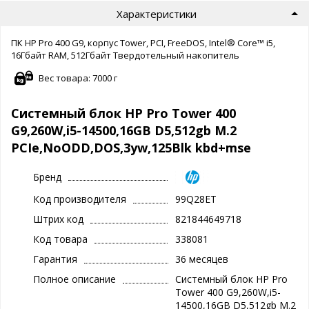
Характеристики
ПК HP Pro 400 G9, корпус Tower, PCI, FreeDOS, Intel® Core™ i5,
16Гбайт RAM, 512Гбайт Твердотельный накопитель
Вес товара: 7000 г
Системный блок HP Pro Tower 400
G9,260W,i5-14500,16GB D5,512gb M.2
PCIe,NoODD,DOS,3yw,125Blk kbd+mse
Бренд
Код производителя
99Q28ET
Штрих код
821844649718
Код товара
338081
Гарантия
36 месяцев
Полное описание
Системный блок HP Pro
Tower 400 G9,260W,i5-
14500,16GB D5,512gb M.2