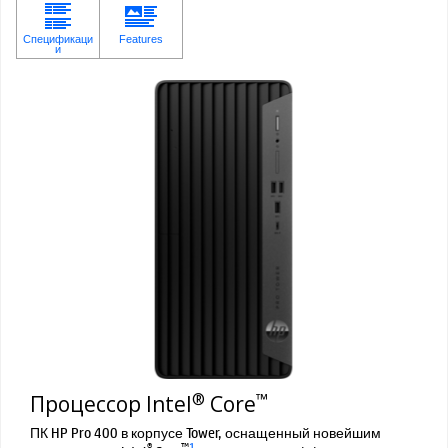
®
™
Процессор Intel
Core
ПК HP Pro 400 в корпусе Tower, оснащенный новейшим
®
™
1