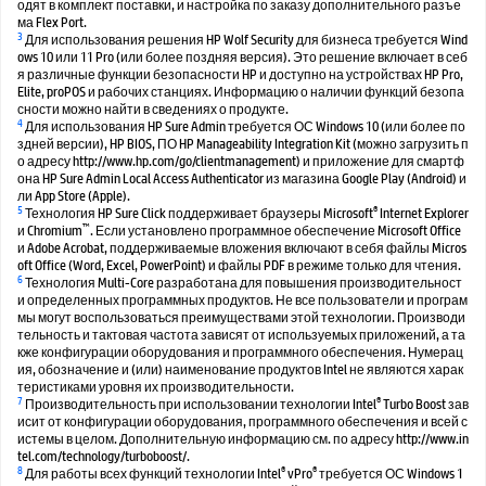
одят в комплект поставки, и настройка по заказу дополнительного разъе
ма Flex Port.
3
Для использования решения HP Wolf Security для бизнеса требуется Wind
ows 10 или 11 Pro (или более поздняя версия). Это решение включает в себ
я различные функции безопасности HP и доступно на устройствах HP Pro,
Elite, proPOS и рабочих станциях. Информацию о наличии функций безопа
сности можно найти в сведениях о продукте.
4
Для использования HP Sure Admin требуется ОС Windows 10 (или более по
здней версии), HP BIOS, ПО HP Manageability Integration Kit (можно загрузить п
о адресу http://www.hp.com/go/clientmanagement) и приложение для смартф
она HP Sure Admin Local Access Authenticator из магазина Google Play (Android) и
ли App Store (Apple).
5
®
Технология HP Sure Click поддерживает браузеры Microsoft
Internet Explorer
™
и Chromium
. Если установлено программное обеспечение Microsoft Office
и Adobe Acrobat, поддерживаемые вложения включают в себя файлы Micros
oft Office (Word, Excel, PowerPoint) и файлы PDF в режиме только для чтения.
6
Технология Multi-Core разработана для повышения производительност
и определенных программных продуктов. Не все пользователи и програм
мы могут воспользоваться преимуществами этой технологии. Производи
тельность и тактовая частота зависят от используемых приложений, а та
кже конфигурации оборудования и программного обеспечения. Нумерац
ия, обозначение и (или) наименование продуктов Intel не являются харак
теристиками уровня их производительности.
7
®
Производительность при использовании технологии Intel
Turbo Boost зав
исит от конфигурации оборудования, программного обеспечения и всей с
истемы в целом. Дополнительную информацию см. по адресу http://www.in
tel.com/technology/turboboost/.
8
®
®
Для работы всех функций технологии Intel
vPro
требуется ОС Windows 1