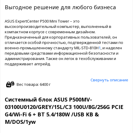
Выгодное решение для любого бизнеса
ASUS ExpertCenter P500 Mini Tower – это
высокопроизводительный компьютер, выполненный в
компактном корпусе с современным дизайном.
Предназначенный для корпоративных пользователей, он
отличается особой прочностью, подтвержденной тестами по
военно-промышленному стандарту MIL‑STD‑810H
1
, и наделен
передовыми средствами информационной безопасности и
администрирования. Также он легок в техобслуживании и
поддерживает апгрейд.
Свернуть описание
Вес товара: 6400 г
Системный блок ASUS P500MV-
03100U0120/GREY/15L/C3 100U/8G/256G PCIE
G4/Wi-Fi 6 + BT 5.4/180W /USB KB &
M/DOS/1yw