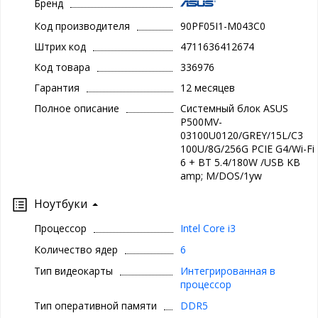
Бренд
Код производителя
90PF05I1-M043C0
Штрих код
4711636412674
Код товара
336976
Гарантия
12 месяцев
Полное описание
Системный блок ASUS
P500MV-
03100U0120/GREY/15L/C3
100U/8G/256G PCIE G4/Wi-Fi
6 + BT 5.4/180W /USB KB
amp; M/DOS/1yw
Ноутбуки
Процессор
Intel Core i3
Количество ядер
6
Тип видеокарты
Интегрированная в
процессор
Тип оперативной памяти
DDR5