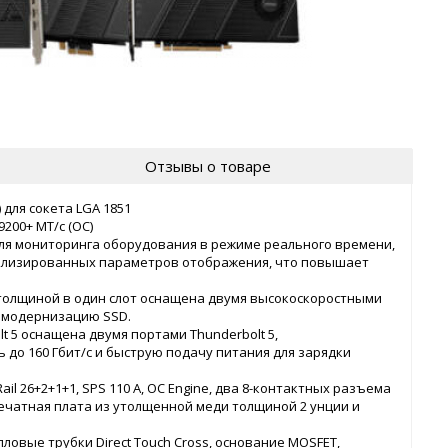
Отзывы о товаре
 для сокета LGA 1851
200+ MT/с (OC)
 для мониторинга оборудования в режиме реального времени,
нализированных параметров отображения, что повышает
2 толщиной в один слот оснащена двумя высокоскоростными
т модернизацию SSD.
 5 оснащена двумя портами Thunderbolt 5,
о 160 Гбит/с и быструю подачу питания для зарядки
l 26+2+1+1, SPS 110 А, OC Engine, два 8-контактных разъема
 печатная плата из утолщенной меди толщиной 2 унции и
пловые трубки Direct Touch Cross, основание MOSFET,