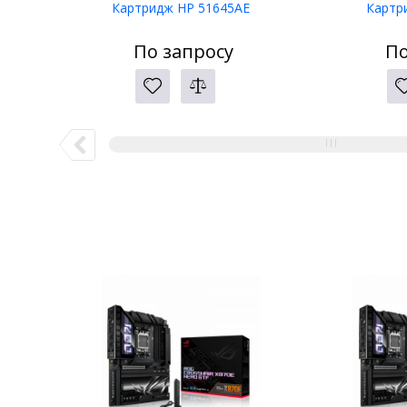
Картридж HP 51645AE
Картр
По запросу
По