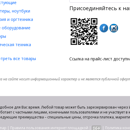
ктующие
Присоединяйтесь к на
еры, ноутбуки
ия и оргтехника
 оборудование
оры
ческая техника
треть все товары
Ссылка на прайс-лист доступ
а на сайте носит информационный характер и не является публичной офер
удобное для Вас время. Любой товар может быть зарезервирован через И
аботает с частными лицами, конечными пользователями и не участвует в
едующие преимущества – специальные цены, отсрочка платежа, маркет
emap
|
Правила пользования интернет площадкой
|
|
Политика ко