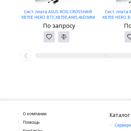
Сист. плата ASUS ROG CROSSHAIR
Сист. плата
X870E HERO BTF,X870E,AM5,4xDIMM
X870E HERO B
DDR5,2xPCI-E x16
DDR5
По запросу
По
,5xM.2,4xSATA,HDMI,WIFI7,BOX
,5xM.2,4xS
О компании
Каталог
Помощь
Серверн
Контакты