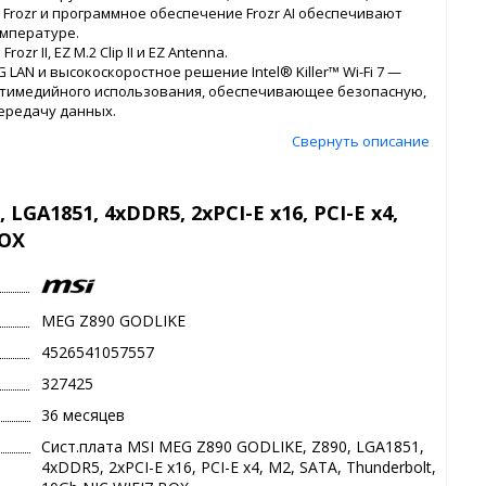
d Frozr и программное обеспечение Frozr AI обеспечивают
мпературе.
rozr II, EZ M.2 Clip II и EZ Antenna.
5G LAN и высокоскоростное решение Intel® Killer™ Wi-Fi 7 —
ьтимедийного использования, обеспечивающее безопасную,
передачу данных.
Свернуть описание
LGA1851, 4xDDR5, 2xPCI-E x16, PCI-E x4,
BOX
MEG Z890 GODLIKE
4526541057557
327425
36 месяцев
Сист.плата MSI MEG Z890 GODLIKE, Z890, LGA1851,
4xDDR5, 2xPCI-E x16, PCI-E x4, M2, SATA, Thunderbolt,