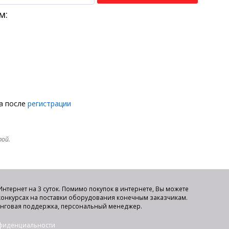
м:
на после
регистрации
той.
нтернет на 3 суток. Помимо покупок в интернете, Вы можете
 конкурсах на поставки оборудования конечным заказчикам.
инговая поддержка, персональный менеджер.
нфиденциальности