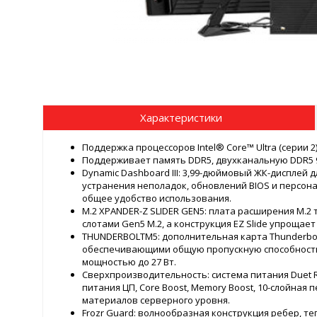
Характеристики
Поддержка процессоров Intel® Core™ Ultra (серии 2)
Поддерживает память DDR5, двухканальную DDR5 9
Dynamic Dashboard III: 3,99-дюймовый ЖК-дисплей
устранения неполадок, обновлений BIOS и персо
общее удобство использования.
M.2 XPANDER-Z SLIDER GEN5: плата расширения M.
слотами Gen5 M.2, а конструкция EZ Slide упрощае
THUNDERBOLTM5: дополнительная карта Thunderbolt
обеспечивающими общую пропускную способность д
мощностью до 27 Вт.
Сверхпроизводительность: система питания Duet Rai
питания ЦП, Core Boost, Memory Boost, 10-слойная
материалов серверного уровня.
Frozr Guard: волнообразная конструкция ребер, те