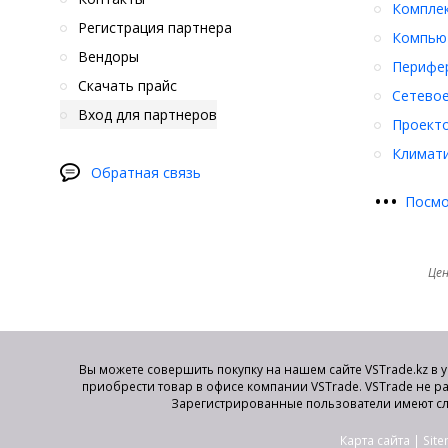
Компле
Регистрация партнера
Компьют
Вендоры
Перифер
Скачать прайс
Сетевое
Вход для партнеров
Проект
Климати
Обратная связь
•
•
•
Посмо
Цен
Вы можете совершить покупку на нашем сайте VSTrade.kz в 
приобрести товар в офисе компании VSTrade. VSTrade не р
Зарегистрированные пользователи имеют сл
Карта сайта
|
Sit