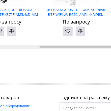
 ASUS ROG CROSSHAIR
Сист.плата ASUS TUF GAMING B850-
TF,X870E,AM5,4xDIMM
BTF WIFI W, B650, AM5, 4xDDR5,
,2xPCI-E x16
2xPCI-E x16, PCI-Ex1, M2,
 запросу
По запросу
ATA,HDMI,WIFI7,BOX
SATA,HDMI,DP, WIFI7, WHITE, BOX
 товаров
Подписка на рассылку
ое оборудование