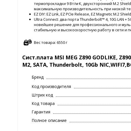
термопрокладки 9 Вт/м·К, двухсторонний M.2 Shiel
максимальную производительность при низкой те
EZ DIY: EZ Link, EZ PCIe Release, EZ Magnetic M.2 Shield F
Ultra Connect: два порта Thunderbolt™ 4, 10G LAN + 
новейшее решение для профессионального и мул
стабильную и высокоскоростную работу в сети и 
Вес товара: 6550 г
Сист.плата MSI MEG Z890 GODLIKE, Z890, 
M2, SATA, Thunderbolt, 10Gb NIC,WIFI7,
Бренд
Код производителя
Штрих код
Код товара
Гарантия
Полное описание