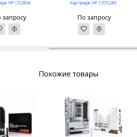
идж HP CE285A
Картридж HP C9352AE
 запросу
По запросу
Похожие товары