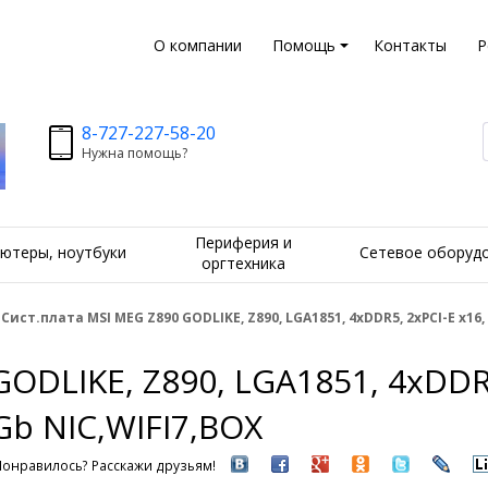
О компании
Помощь
Контакты
Р
8-727-227-58-20
Нужна помощь?
Периферия и
ютеры, ноутбуки
Сетевое оборуд
оргтехника
Сист.плата MSI MEG Z890 GODLIKE, Z890, LGA1851, 4xDDR5, 2xPCI-E x16, 
ODLIKE, Z890, LGA1851, 4xDDR5,
Gb NIC,WIFI7,BOX
Понравилось? Расскажи друзьям!