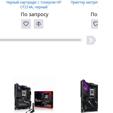
Черный картридж с тонером HP
Принтер матричный Eps
CF214A, черный
LW-400
По запросу
По запро