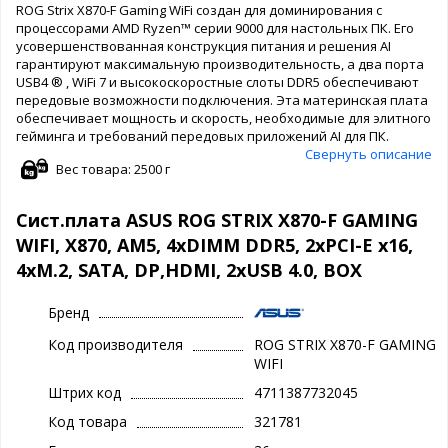
ROG Strix X870-F Gaming WiFi создан для доминирования с
процессорами AMD Ryzen™ серии 9000 для настольных ПК. Его
усовершенствованная конструкция питания и решения AI
гарантируют максимальную производительность, а два порта
USB4 ® , WiFi 7 и высокоскоростные слоты DDR5 обеспечивают
передовые возможности подключения. Эта материнская плата
обеспечивает мощность и скорость, необходимые для элитного
гейминга и требований передовых приложений AI для ПК.
Свернуть описание
Вес товара: 2500 г
Сист.плата ASUS ROG STRIX X870-F GAMING
WIFI, X870, AM5, 4xDIMM DDR5, 2xPCI-E x16,
4xM.2, SATA, DP,HDMI, 2xUSB 4.0, BOX
Бренд
Код производителя
ROG STRIX X870-F GAMING
WIFI
Штрих код
4711387732045
Код товара
321781