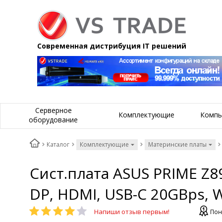
Современная дистрибуция IT решений
Серверное
Комплектующие
Компь
оборудование
Каталог
Комплектующие
Материнские платы
Сист.плата ASUS PRIME Z89
DP, HDMI, USB-C 20GBps, W
Напиши отзыв первым!
Пон