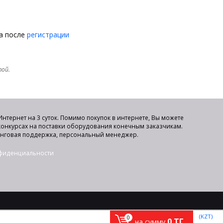
на после
регистрации
той.
нтернет на 3 суток. Помимо покупок в интернете, Вы можете
 конкурсах на поставки оборудования конечным заказчикам.
инговая поддержка, персональный менеджер.
нфиденциальности
(KZT)
0
0
ТГ.
на сумму