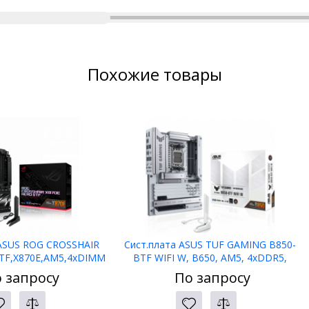
Похожие товары
 ASUS ROG CROSSHAIR
Сист.плата ASUS TUF GAMING B850-
TF,X870E,AM5,4xDIMM
BTF WIFI W, B650, AM5, 4xDDR5,
,2xPCI-E x16
2xPCI-E x16, PCI-Ex1, M2,
 запросу
По запросу
ATA,HDMI,WIFI7,BOX
SATA,HDMI,DP, WIFI7, WHITE, BOX