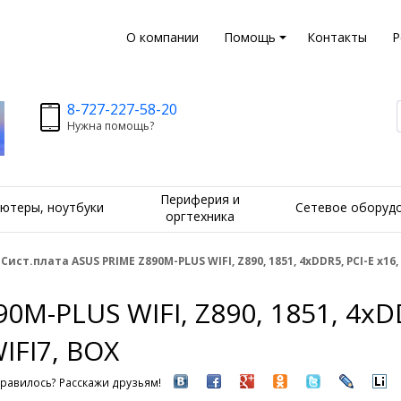
О компании
Помощь
Контакты
Р
8-727-227-58-20
Нужна помощь?
Периферия и
ютеры, ноутбуки
Сетевое оборуд
оргтехника
Сист.плата ASUS PRIME Z890M-PLUS WIFI, Z890, 1851, 4xDDR5, PCI-E x16, 
0M-PLUS WIFI, Z890, 1851, 4xDD
IFI7, BOX
равилось? Расскажи друзьям!