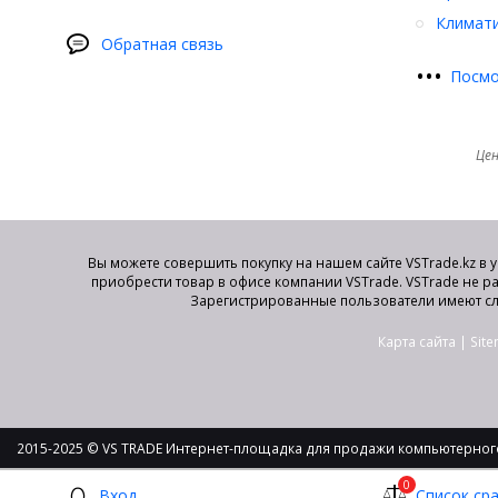
Климати
Обратная связь
•
•
•
Посмо
Цен
Вы можете совершить покупку на нашем сайте VSTrade.kz в 
приобрести товар в офисе компании VSTrade. VSTrade не р
Зарегистрированные пользователи имеют сл
Карта сайта
|
Sit
2015-2025 © VS TRADE Интернет-площадка для продажи компьютерного
0
Вход
Список ср