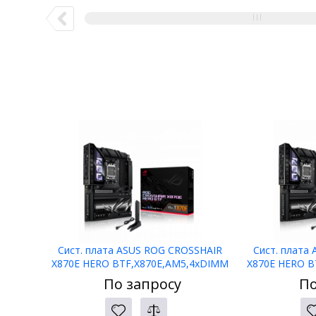
Сист. плата ASUS ROG CROSSHAIR
Сист. плата
X870E HERO BTF,X870E,AM5,4xDIMM
X870E HERO B
DDR5,2xPCI-E x16
DDR5
По запросу
По
,5xM.2,4xSATA,HDMI,WIFI7,BOX
,5xM.2,4xS