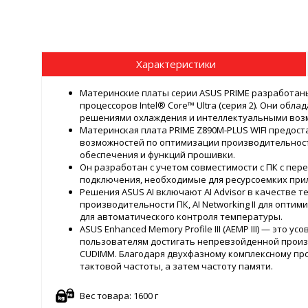
Характеристики
Материнские платы серии ASUS PRIME разработан
процессоров Intel® Core™ Ultra (серия 2). Они об
решениями охлаждения и интеллектуальными воз
Материнская плата PRIME Z890M-PLUS WIFI предос
возможностей по оптимизации производительност
обеспечения и функций прошивки.
Он разработан с учетом совместимости с ПК с пе
подключения, необходимые для ресурсоемких при
Решения ASUS AI включают AI Advisor в качестве т
производительности ПК, AI Networking II для оптим
для автоматического контроля температуры.
ASUS Enhanced Memory Profile III (AEMP III) — это
пользователям достигать непревзойденной прои
CUDIMM. Благодаря двухфазному комплексному про
тактовой частоты, а затем частоту памяти.
Вес товара: 1600 г