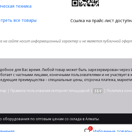
ческая техника
треть все товары
Ссылка на прайс-лист доступ
а на сайте носит информационный характер и не является публичной офер
удобное для Вас время. Любой товар может быть зарезервирован через И
аботает с частными лицами, конечными пользователями и не участвует в
едующие преимущества – специальные цены, отсрочка платежа, маркет
emap
|
Правила пользования интернет площадкой
|
|
Политика ко
 оборудования по оптовым ценам со склада в Алматы.
0
авнения
Избранные товары