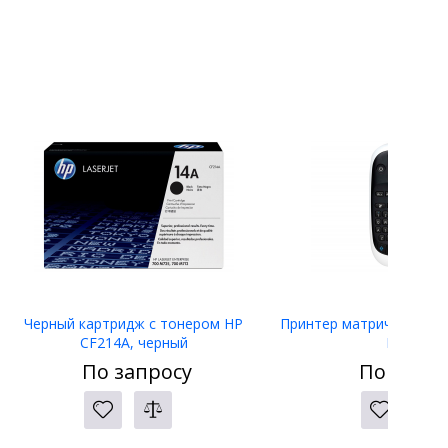
Черный картридж с тонером HP
Принтер матричный Eps
CF214A, черный
LW-400
По запросу
По запро