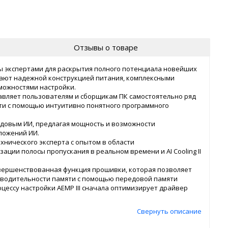
Отзывы о товаре
ы экспертами для раскрытия полного потенциала новейших
ладают надежной конструкцией питания, комплексными
можностями настройки.
тавляет пользователям и сборщикам ПК самостоятельно ряд
и с помощью интуитивно понятного программного
редовым ИИ, предлагая мощность и возможности
ложений ИИ.
ехнического эксперта с опытом в области
изации полосы пропускания в реальном времени и AI Cooling II
 усовершенствованная функция прошивки, которая позволяет
зводительности памяти с помощью передовой памяти
цессу настройки AEMP III сначала оптимизирует драйвер
Свернуть описание