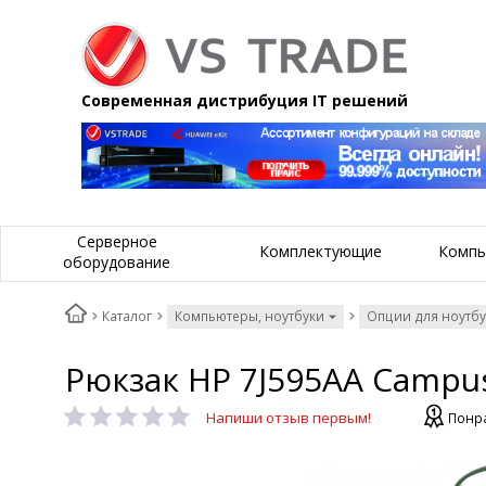
Современная дистрибуция IT решений
Серверное
Комплектующие
Компь
оборудование
Каталог
Компьютеры, ноутбуки
Опции для ноутб
Рюкзак HP 7J595AA Campu
Напиши отзыв первым!
Понра