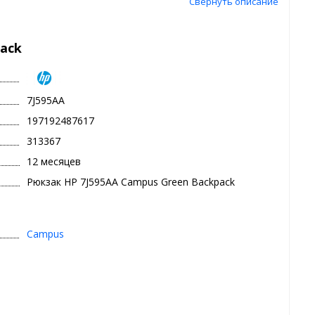
Свернуть описание
ack
7J595AA
197192487617
313367
12 месяцев
Рюкзак HP 7J595AA Campus Green Backpack
Campus