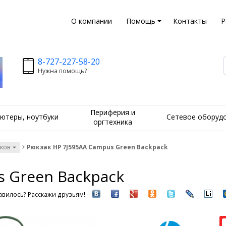
О компании
Помощь
Контакты
Р
8-727-227-58-20
Нужна помощь?
Периферия и
ютеры, ноутбуки
Сетевое оборуд
оргтехника
уков
Рюкзак HP 7J595AA Campus Green Backpack
s Green Backpack
вилось? Расскажи друзьям!