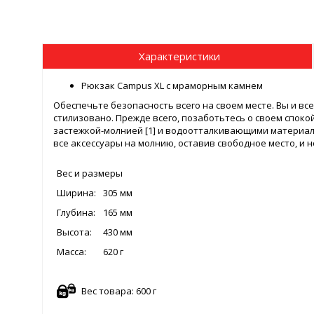
Характеристики
Рюкзак Campus XL с мраморным камнем
Обеспечьте безопасность всего на своем месте. Вы и в
стилизовано. Прежде всего, позаботьтесь о своем спок
застежкой-молнией [1] и водоотталкивающими материала
все аксессуары на молнию, оставив свободное место, и н
Вес и размеры
Ширина:
305 мм
Глубина:
165 мм
Высота:
430 мм
Масса:
620 г
Вес товара: 600 г