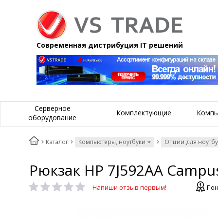
Современная дистрибуция IT решений
Серверное
Комплектующие
Компь
оборудование
Каталог
Компьютеры, ноутбуки
Опции для ноутб
Рюкзак HP 7J592AA Campus
Напиши отзыв первым!
Пон