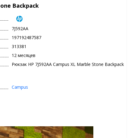
tone Backpack
7J592AA
197192487587
313381
12 месяцев
Рюкзак HP 7J592AA Campus XL Marble Stone Backpack
Campus