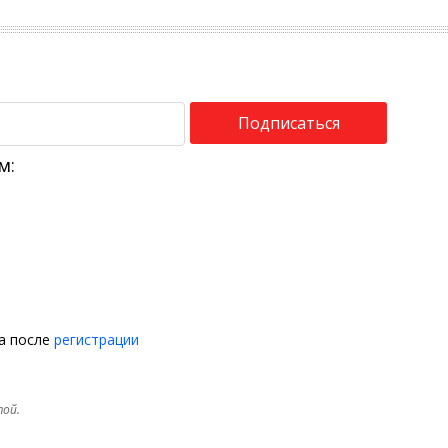
Подписаться
м:
на после
регистрации
той.