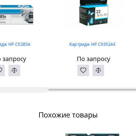
идж HP CE285A
Картридж HP C9352AE
 запросу
По запросу
Похожие товары