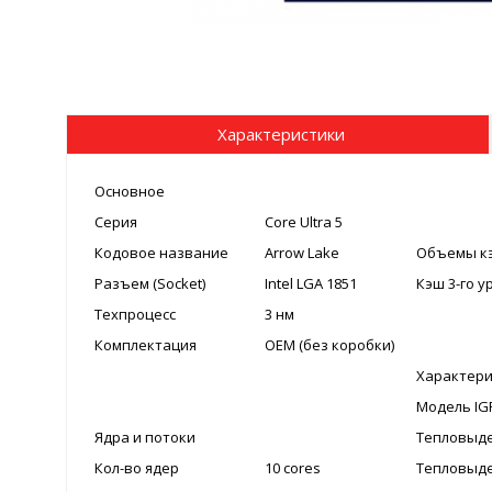
Характеристики
Основное
Серия
Core Ultra 5
Кодовое название
Arrow Lake
Объемы к
Разъем (Socket)
Intel LGA 1851
Кэш 3-го у
Техпроцесс
3 нм
Комплектация
OEM (без коробки)
Характери
Модель IG
Ядра и потоки
Тепловыде
Кол-во ядер
10 cores
Тепловыде