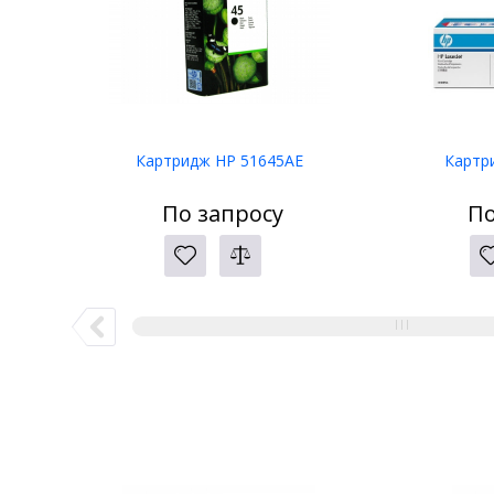
Картридж HP 51645AE
Картр
По запросу
По