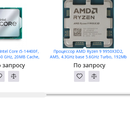
ntel Core i5-14400F,
Процессор AMD Ryzen 9 9950X3D2,
50 GHz, 20MB Cache,
AM5, 4.3GHz base 5.6GHz Turbo, 192Mb
TDP, CM8071504821113,
L3 Dual 3D V-Cache, 16C/32T, 100-
 запросу
По запросу
TRAY
000001978, TRAY