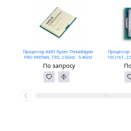
Процессор AMD Ryzen Threadripper
Процессор I
PRO 9995WX, TR5, 2.5GHz - 5.4GHz
10C/16T, 2.
Turbo, 96C/192T, 384Mb L3, TDP
LGA1700, 65W 
По запросу
По
350W,100-000001361,TRAY