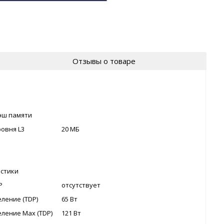
Отзывы о товаре
эш памяти
ровня L3
20 МБ
стики
P
отсутствует
ление (TDP)
65 Вт
ление Max (TDP)
121 Вт