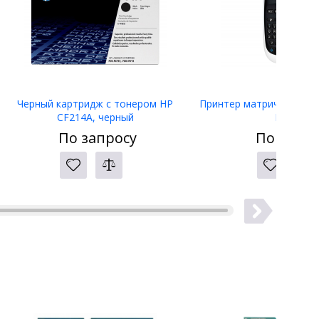
Черный картридж с тонером HP
Принтер матричный Eps
CF214A, черный
LW-400
По запросу
По запро