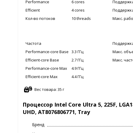
Performance
6 cores
Поддержка
Efficient
4 cores
Поддержка
Кол-во потоков
10 threads
Макс. раб
Частота
Поддержк
Performance-core Base
3.3 ГГц
Макс. объ
Efficient-core Base
2.7 ГГц
Макс. час
Performance-core Max
4.9 ГГц
Efficient-core Max
4.4 ГГц
Вес товара: 35 г
Процессор Intel Core Ultra 5, 225F, LGA1
UHD, AT8076806771, Tray
Бренд