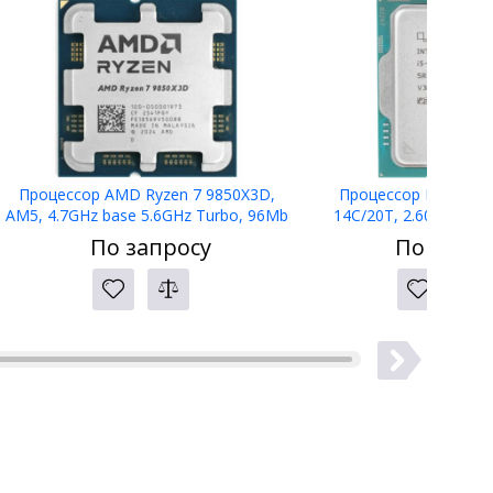
Процессор AMD Ryzen 7 9850X3D,
Процессор Intel Core
AM5, 4.7GHz base 5.6GHz Turbo, 96Mb
14C/20T, 2.60 GHz, 2
L3, 8C/16T, 100-000001973, TRAY
LGA1700, 65W TDP, CM8
По запросу
По запро
TRAY