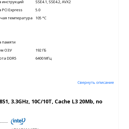
 инструкций
SSE4.1, SSE4.2, AVX2
 PCI Express
5.0
очая температура
105 °С
а памяти
ем ОЗУ
192 ГБ
тота DDR5
6400 МГц
Свернуть описание
851, 3.3GHz, 10C/10T, Cache L3 20Mb, no