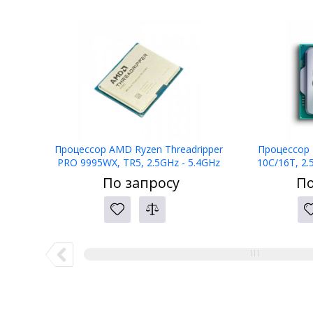
Процессор AMD Ryzen Threadripper
Процессор I
PRO 9995WX, TR5, 2.5GHz - 5.4GHz
10C/16T, 2.
Turbo, 96C/192T, 384Mb L3, TDP
LGA1700, 65W 
По запросу
По
350W,100-000001361,TRAY