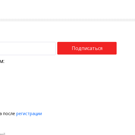
Подписаться
м:
на после
регистрации
той.