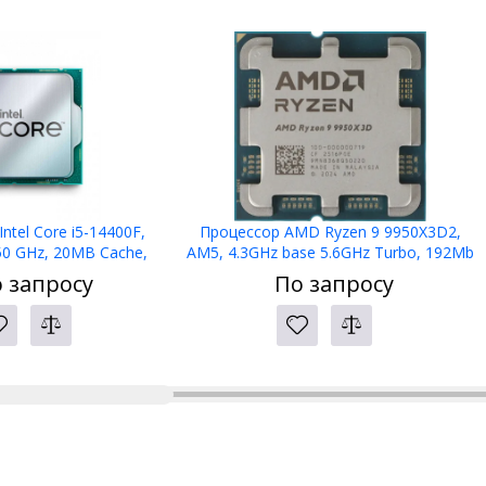
ntel Core i5-14400F,
Процессор AMD Ryzen 9 9950X3D2,
50 GHz, 20MB Cache,
AM5, 4.3GHz base 5.6GHz Turbo, 192Mb
TDP, CM8071504821113,
L3 Dual 3D V-Cache, 16C/32T, 100-
 запросу
По запросу
TRAY
000001978, TRAY