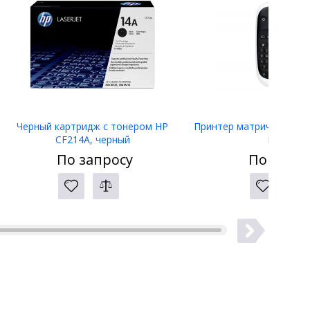
Черный картридж с тонером HP
Принтер матричный Eps
CF214A, черный
LW-400
По запросу
По запро