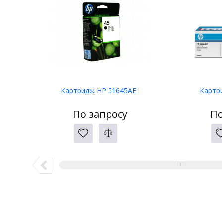
Картридж HP 51645AE
Картр
По запросу
По