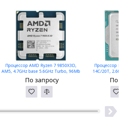
Процессор AMD Ryzen 7 9850X3D,
Процессор Intel Core
AM5, 4.7GHz base 5.6GHz Turbo, 96Mb
14C/20T, 2.60 GHz, 2
L3, 8C/16T, 100-000001973, TRAY
LGA1700, 65W TDP, CM8
По запросу
По запро
TRAY