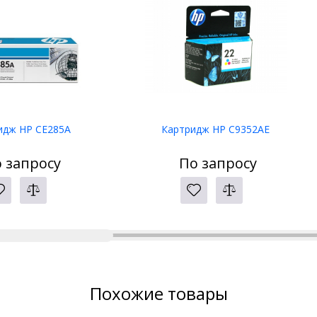
идж HP CE285A
Картридж HP C9352AE
 запросу
По запросу
Похожие товары