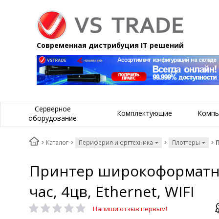
Современная дистрибуция IT решений
Серверное
Комплектующие
Компь
оборудование
Каталог
Периферия и оргтехника
Плоттеры
П
Принтер широкоформатный 
час, 4цв, Ethernet, WIFI
Напиши отзыв первым!