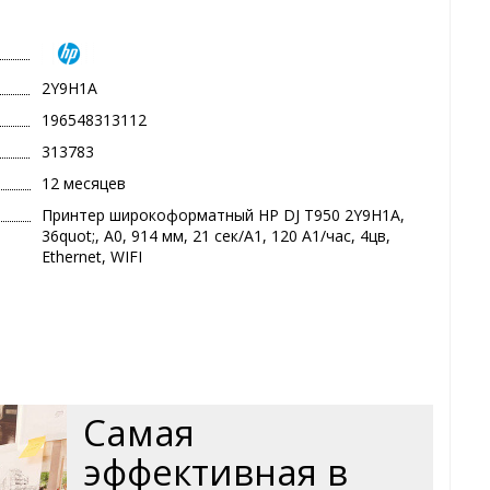
2Y9H1A
196548313112
313783
12 месяцев
Принтер широкоформатный HP DJ T950 2Y9H1A,
36quot;, А0, 914 мм, 21 сек/А1, 120 А1/час, 4цв,
Ethernet, WIFI
Самая
эффективная в