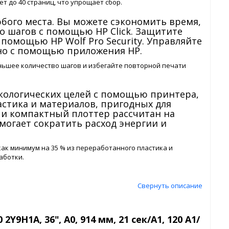
т до 40 страниц, что упрощает сбор.
юбого места. Вы можете сэкономить время,
о шагов с помощью HP Click. Защитите
 помощью HP Wolf Pro Security. Управляйте
но с помощью приложения HP.
ньшее количество шагов и избегайте повторной печати
экологических целей с помощью принтера,
астика и материалов, пригодных для
 и компактный плоттер рассчитан на
могает сократить расход энергии и
как минимум на 35 % из переработанного пластика и
аботки.
Свернуть описание
H1A, 36", А0, 914 мм, 21 сек/А1, 120 А1/