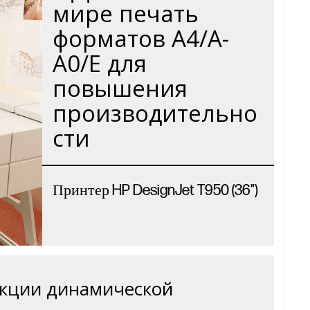
мире печать
форматов A4/A-
A0/E для
повышения
производительно
сти
Принтер HP DesignJet T950 (36")
нкции динамической