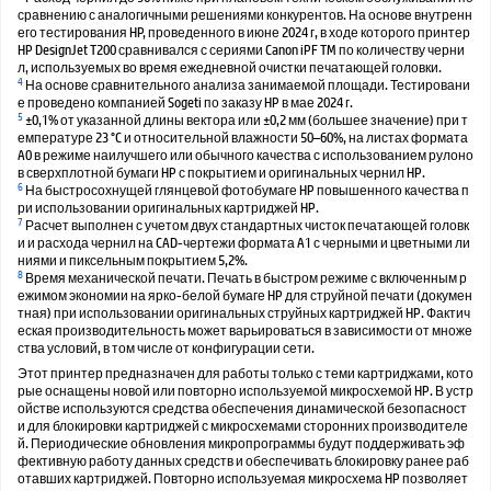
сравнению с аналогичными решениями конкурентов. На основе внутренн
его тестирования HP, проведенного в июне 2024 г, в ходе которого принтер
HP DesignJet T200 сравнивался с сериями Canon iPF TM по количеству черни
л, используемых во время ежедневной очистки печатающей головки.
4
На основе сравнительного анализа занимаемой площади. Тестировани
е проведено компанией Sogeti по заказу HP в мае 2024 г.
5
±0,1% от указанной длины вектора или ±0,2 мм (большее значение) при т
емпературе 23 °C и относительной влажности 50–60%, на листах формата
A0 в режиме наилучшего или обычного качества с использованием рулоно
в сверхплотной бумаги HP с покрытием и оригинальных чернил HP.
6
На быстросохнущей глянцевой фотобумаге HP повышенного качества п
ри использовании оригинальных картриджей HP.
7
Расчет выполнен с учетом двух стандартных чисток печатающей головк
и и расхода чернил на CAD-чертежи формата A1 с черными и цветными ли
ниями и пиксельным покрытием 5,2%.
8
Время механической печати. Печать в быстром режиме с включенным р
ежимом экономии на ярко-белой бумаге HP для струйной печати (докумен
тная) при использовании оригинальных струйных картриджей HP. Фактич
еская производительность может варьироваться в зависимости от множе
ства условий, в том числе от конфигурации сети.
Этот принтер предназначен для работы только с теми картриджами, кото
рые оснащены новой или повторно используемой микросхемой HP. В устр
ойстве используются средства обеспечения динамической безопасност
и для блокировки картриджей с микросхемами сторонних производителе
й. Периодические обновления микропрограммы будут поддерживать эф
фективную работу данных средств и обеспечивать блокировку ранее раб
отавших картриджей. Повторно используемая микросхема HP позволяет