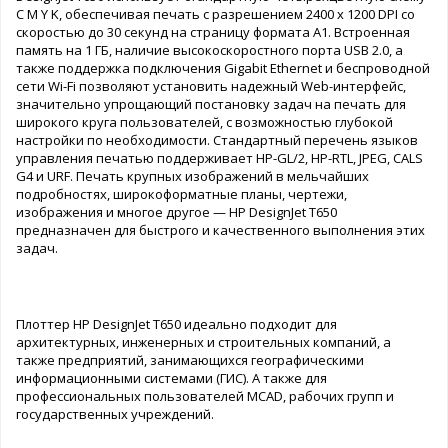
C M Y K, обеспечивая печать с разрешением 2400 x 1200 DPI со
скоростью до 30 секунд на страницу формата A1. Встроенная
память на 1 ГБ, наличие высокоскоростного порта USB 2.0, а
также поддержка подключения Gigabit Ethernet и беспроводной
сети Wi-Fi позволяют установить надежный Web-интерфейс,
значительно упрощающий постановку задач на печать для
широкого круга пользователей, с возможностью глубокой
настройки по необходимости. Стандартный перечень языков
управления печатью поддерживает HP-GL/2, HP-RTL, JPEG, CALS
G4 и URF. Печать крупных изображений в мельчайших
подробностях, широкоформатные планы, чертежи,
изображения и многое другое — HP DesignJet T650
предназначен для быстрого и качественного выполнения этих
задач.
Плоттер HP DesignJet T650 идеально подходит для
архитектурных, инженерных и строительных компаний, а
также предприятий, занимающихся географическими
информационными системами (ГИС). А также для
профессиональных пользователей MCAD, рабочих групп и
государственных учреждений.