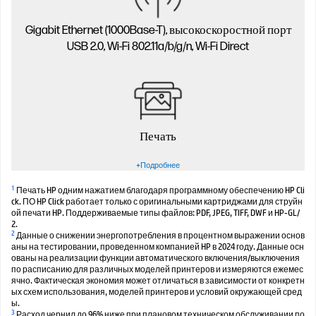
Gigabit Ethernet (1000Base-T), высокоскоростной порт
USB 2.0, Wi-Fi 802.11a/b/g/n, Wi-Fi Direct
Печать
+Подробнее
1
Печать HP одним нажатием благодаря программному обеспечению HP Cli
ck. ПО HP Click работает только с оригинальными картриджами для струйн
ой печати HP. Поддерживаемые типы файлов: PDF, JPEG, TIFF, DWF и HP-GL/
2.
2
Данные о снижении энергопотребления в процентном выражении основ
аны на тестировании, проведенном компанией HP в 2024 году. Данные осн
ованы на реализации функции автоматического включения/выключения
по расписанию для различных моделей принтеров и измеряются ежемес
ячно. Фактическая экономия может отличаться в зависимости от конкретн
ых схем использования, моделей принтеров и условий окружающей сред
ы.
3
Расход чернил до 96% ниже при плановом техническом обслуживании по