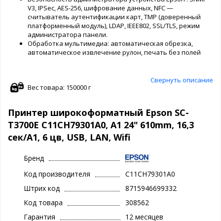
V3, IPSec, AES-256, шифрование данных, NFC —
считыватель аутентификации карт, TMP (доверенный
платформенный модуль), LDAP, IEEE802, SSL/TLS, режим
администратора панели.
Обработка мультимедиа: автоматическая обрезка,
автоматическое извлечение рулон, печать без полей
Свернуть описание
Вес товара: 150000 г
Принтер широкоформатный Epson SC-
T3700E C11CH79301A0, A1 24" 610mm, 16,3
сек/А1, 6 цв, USB, LAN, Wifi
Бренд
Код производителя
C11CH79301A0
Штрих код
8715946699332
Код товара
308562
Гарантия
12 месяцев