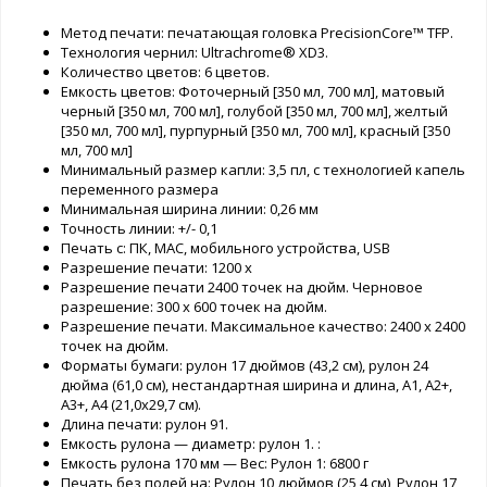
Метод печати: печатающая головка PrecisionCore™ TFP.
Технология чернил: Ultrachrome® XD3.
Количество цветов: 6 цветов.
Емкость цветов: Фоточерный [350 мл, 700 мл], матовый
черный [350 мл, 700 мл], голубой [350 мл, 700 мл], желтый
[350 мл, 700 мл], пурпурный [350 мл, 700 мл], красный [350
мл, 700 мл]
Минимальный размер капли: 3,5 пл, с технологией капель
переменного размера
Минимальная ширина линии: 0,26 мм
Точность линии: +/- 0,1
Печать с: ПК, MAC, мобильного устройства, USB
Разрешение печати: 1200 x
Разрешение печати 2400 точек на дюйм. Черновое
разрешение: 300 x 600 точек на дюйм.
Разрешение печати. ​​Максимальное качество: 2400 x 2400
точек на дюйм.
Форматы бумаги: рулон 17 дюймов (43,2 см), рулон 24
дюйма (61,0 см), нестандартная ширина и длина, A1, A2+,
A3+, A4 (21,0x29,7 см).
Длина печати: рулон 91.
Емкость рулона — диаметр: рулон 1. :
Емкость рулона 170 мм — Вес: Рулон 1: 6800 г
Печать без полей на: Рулон 10 дюймов (25,4 см), Рулон 17