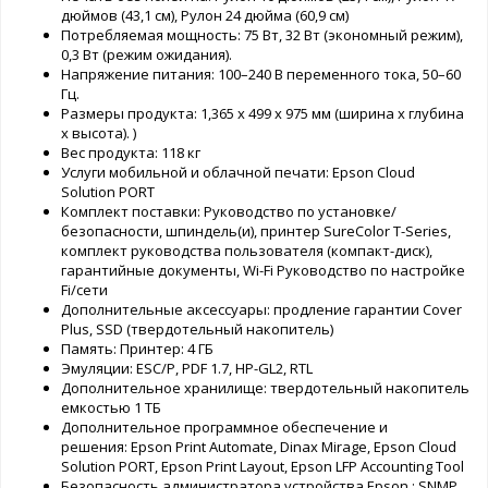
дюймов (43,1 см), Рулон 24 дюйма (60,9 см)
Потребляемая мощность: 75 Вт, 32 Вт (экономный режим),
0,3 Вт (режим ожидания).
Напряжение питания: 100–240 В переменного тока, 50–60
Гц.
Размеры продукта: 1,365 x 499 x 975 мм (ширина x глубина
x высота). )
Вес продукта: 118 кг
Услуги мобильной и облачной печати: Epson Cloud
Solution PORT
Комплект поставки: Руководство по установке/
безопасности, шпиндель(и), принтер SureColor T-Series,
комплект руководства пользователя (компакт-диск),
гарантийные документы, Wi-Fi Руководство по настройке
Fi/сети
Дополнительные аксессуары: продление гарантии Cover
Plus, SSD (твердотельный накопитель)
Память: Принтер: 4 ГБ
Эмуляции: ESC/P, PDF 1.7, HP-GL2, RTL
Дополнительное хранилище: твердотельный накопитель
емкостью 1 ТБ
Дополнительное программное обеспечение и
решения: Epson Print Automate, Dinax Mirage, Epson Cloud
Solution PORT, Epson Print Layout, Epson LFP Accounting Tool
Безопасность администратора устройства Epson : SNMP