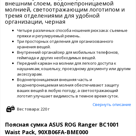
внешним слоем, водонепроницаемой
молнией, светоотражающим логотипом и
тремя отделениями для удобной
организации, черная
Четыре различных способа ношения рюкзака: съемные
пряжки и регулируемый ремень.
Три просторных отделения для организованного
хранения вещей.
Внутренний органайзер для мобильных телефонов,
геймпада и других необходимых вещей.
Передний карман на молнии для легкого доступа к
наушникам, кошельку, проездному документу или другим
аксессуарам.
Водонепроницаемая внешняя часть и
водонепроницаемая молния обеспечивают защиту
ваших вещей в любую погоду, а светоотражающий
логотип улучшает видимость в темное время суток.
Свернуть описание
Вес товара: 220 г
Поясная сумка ASUS ROG Ranger BC1001
Waist Pack, 90XB06FA-BME000