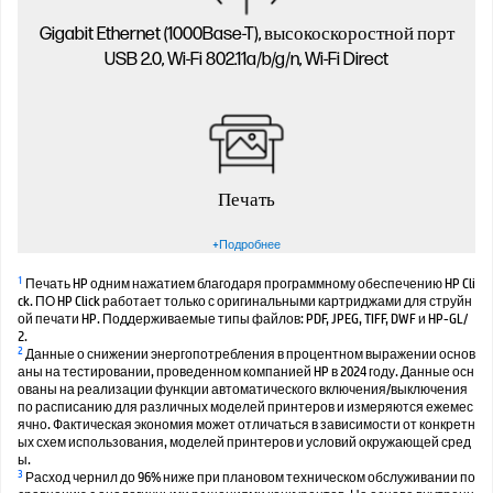
Gigabit Ethernet (1000Base-T), высокоскоростной порт
USB 2.0, Wi-Fi 802.11a/b/g/n, Wi-Fi Direct
Печать
+Подробнее
1
Печать HP одним нажатием благодаря программному обеспечению HP Cli
ck. ПО HP Click работает только с оригинальными картриджами для струйн
ой печати HP. Поддерживаемые типы файлов: PDF, JPEG, TIFF, DWF и HP-GL/
2.
2
Данные о снижении энергопотребления в процентном выражении основ
аны на тестировании, проведенном компанией HP в 2024 году. Данные осн
ованы на реализации функции автоматического включения/выключения
по расписанию для различных моделей принтеров и измеряются ежемес
ячно. Фактическая экономия может отличаться в зависимости от конкретн
ых схем использования, моделей принтеров и условий окружающей сред
ы.
3
Расход чернил до 96% ниже при плановом техническом обслуживании по