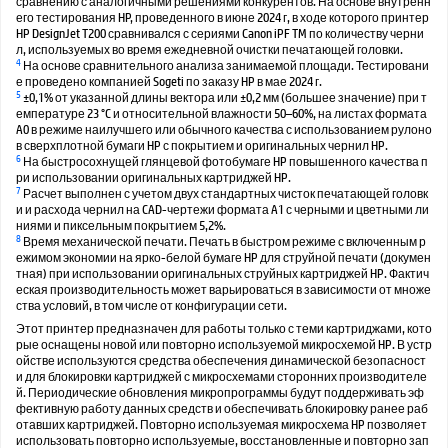
сравнению с аналогичными решениями конкурентов. На основе внутренн
его тестирования HP, проведенного в июне 2024 г, в ходе которого принтер
HP DesignJet T200 сравнивался с сериями Canon iPF TM по количеству черни
л, используемых во время ежедневной очистки печатающей головки.
4
На основе сравнительного анализа занимаемой площади. Тестировани
е проведено компанией Sogeti по заказу HP в мае 2024 г.
5
±0,1% от указанной длины вектора или ±0,2 мм (большее значение) при т
емпературе 23 °C и относительной влажности 50–60%, на листах формата
A0 в режиме наилучшего или обычного качества с использованием рулоно
в сверхплотной бумаги HP с покрытием и оригинальных чернил HP.
6
На быстросохнущей глянцевой фотобумаге HP повышенного качества п
ри использовании оригинальных картриджей HP.
7
Расчет выполнен с учетом двух стандартных чисток печатающей головк
и и расхода чернил на CAD-чертежи формата A1 с черными и цветными ли
ниями и пиксельным покрытием 5,2%.
8
Время механической печати. Печать в быстром режиме с включенным р
ежимом экономии на ярко-белой бумаге HP для струйной печати (докумен
тная) при использовании оригинальных струйных картриджей HP. Фактич
еская производительность может варьироваться в зависимости от множе
ства условий, в том числе от конфигурации сети.
Этот принтер предназначен для работы только с теми картриджами, кото
рые оснащены новой или повторно используемой микросхемой HP. В устр
ойстве используются средства обеспечения динамической безопасност
и для блокировки картриджей с микросхемами сторонних производителе
й. Периодические обновления микропрограммы будут поддерживать эф
фективную работу данных средств и обеспечивать блокировку ранее раб
отавших картриджей. Повторно используемая микросхема HP позволяет
использовать повторно используемые, восстановленные и повторно зап