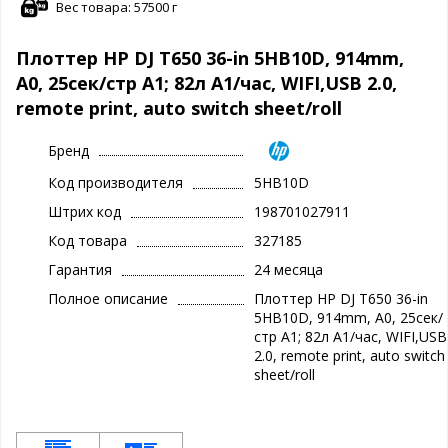
Вес товара: 57500 г
Плоттер HP DJ T650 36-in 5HB10D, 914mm,
A0, 25сек/стр A1; 82л A1/час, WIFI,USB 2.0,
remote print, auto switch sheet/roll
Бренд
Код производителя
5HB10D
Штрих код
198701027911
Код товара
327185
Гарантия
24 месяца
Полное описание
Плоттер HP DJ T650 36-in
5HB10D, 914mm, A0, 25сек/
стр A1; 82л A1/час, WIFI,USB
2.0, remote print, auto switch
sheet/roll