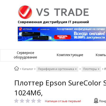
Современная дистрибуция IT решений
Серверное
Комплектующие
Компь
оборудование
Каталог
Периферия и оргтехника
Плоттеры
П
Плоттер Epson SureColor S
1024Мб,
Напиши отзыв первым!
Понр