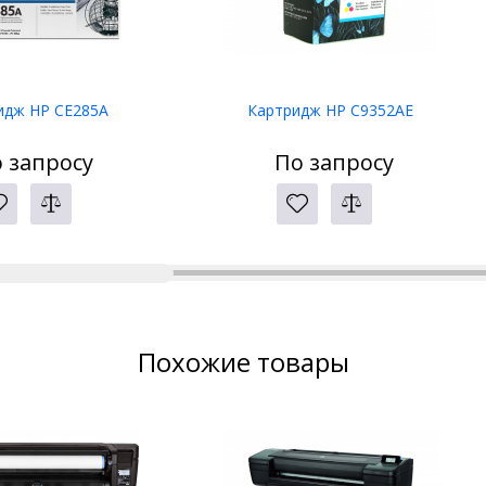
идж HP CE285A
Картридж HP C9352AE
 запросу
По запросу
Похожие товары