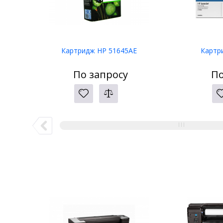
Картридж HP 51645AE
Картр
По запросу
По