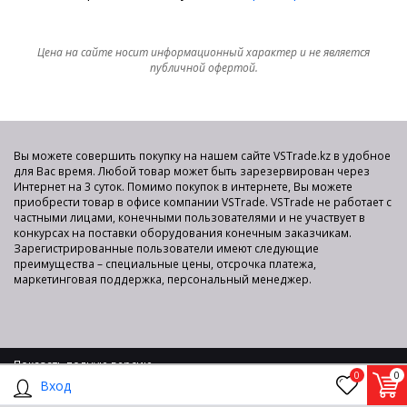
Цена на сайте носит информационный характер и не является
публичной офертой.
Вы можете совершить покупку на нашем сайте VSTrade.kz в удобное
для Вас время. Любой товар может быть зарезервирован через
Интернет на 3 суток. Помимо покупок в интернете, Вы можете
приобрести товар в офисе компании VSTrade. VSTrade не работает с
частными лицами, конечными пользователями и не участвует в
конкурсах на поставки оборудования конечным заказчикам.
Зарегистрированные пользователи имеют следующие
преимущества – специальные цены, отсрочка платежа,
маркетинговая поддержка, персональный менеджер.
Показать полную версию
0
0
2015-2025 © VS TRADE Интернет-площадка для продажи
Вход
компьютерного оборудования по оптовым ценам со склада в