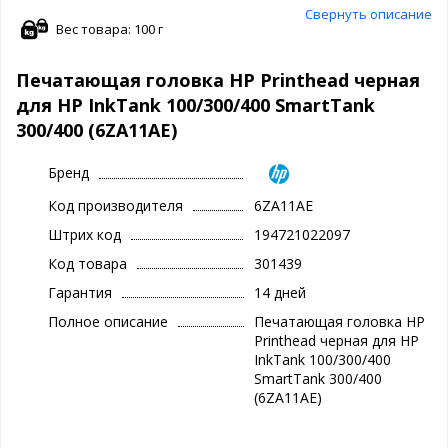
Свернуть описание
Вес товара: 100 г
Печатающая головка HP Printhead черная
для HP InkTank 100/300/400 SmartTank
300/400 (6ZA11AE)
Бренд
Код производителя
6ZA11AE
Штрих код
194721022097
Код товара
301439
Гарантия
14 дней
Полное описание
Печатающая головка HP
Printhead черная для HP
InkTank 100/300/400
SmartTank 300/400
(6ZA11AE)