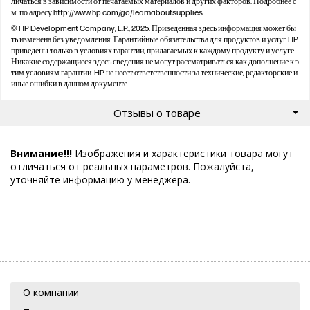
личаться в зависимости от печатаемых материалов и других факторов. Подробнее с
м. по адресу http://www.hp.com/go/learnaboutsupplies.
© HP Development Company, L.P., 2025. Приведенная здесь информация может бы
ть изменена без уведомления. Гарантийные обязательства для продуктов и услуг HP
приведены только в условиях гарантии, прилагаемых к каждому продукту и услуге.
Никакие содержащиеся здесь сведения не могут рассматриваться как дополнение к э
тим условиям гарантии. HP не несет ответственности за технические, редакторские и
иные ошибки в данном документе.
Отзывы о товаре
Внимание!!!
Изображения и характеристики товара могут
отличаться от реальных параметров. Пожалуйста,
уточняйте информацию у менеджера.
О компании