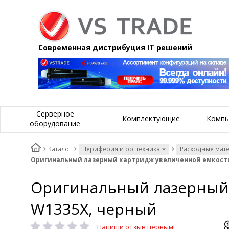
Современная дистрибуция IT решений
Серверное
Комплектующие
Компь
оборудование
Каталог
Периферия и оргтехника
Расходные мат
Оригинальный лазерный картридж увеличенной емкости HP
Оригинальный лазерный к
W1335X, черный
Напиши отзыв первым!