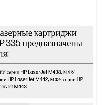
азерные картриджи
P 335 предназначены
ля:
У серии HP LaserJet M438, МФУ
рии HP LaserJet M442, МФУ серии HP
serJet M443