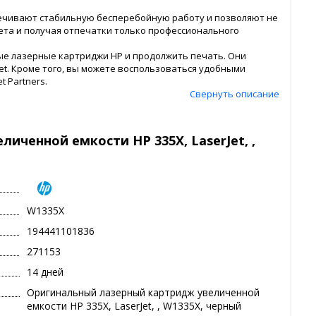
чивают стабильную бесперебойную работу и позволяют не
жета и получая отпечатки только профессионального
ые лазерные картриджи HP и продолжить печать. Они
et. Кроме того, вы можете воспользоваться удобными
 Partners.
Свернуть описание
иченной емкости HP 335X, LaserJet, ,
W1335X
194441101836
271153
14 дней
Оригинальный лазерный картридж увеличенной
емкости HP 335X, LaserJet, , W1335X, черный