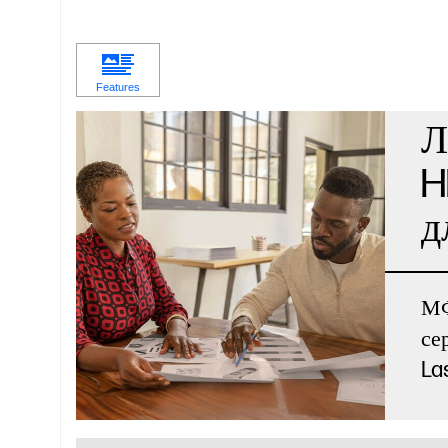
Л
H
д
МФ
се
La