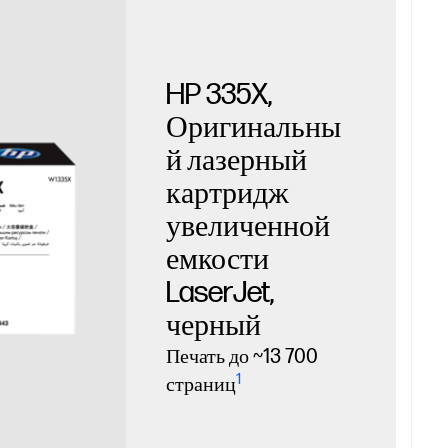
HP 335X,
Оригинальны
й лазерный
картридж
увеличенной
емкости
LaserJet,
черный
Печать до ~13 700
1
страниц