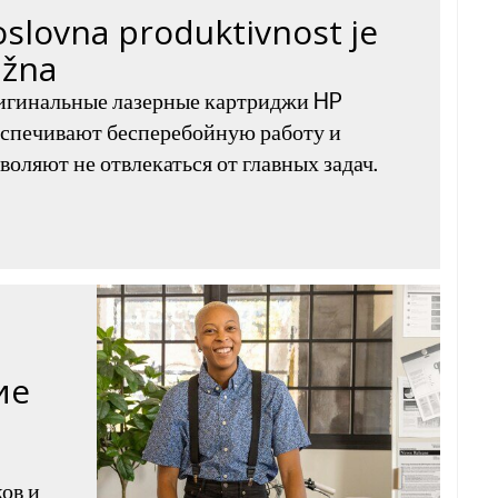
oslovna produktivnost je
ažna
игинальные лазерные картриджи HP
спечивают бесперебойную работу и
воляют не отвлекаться от главных задач.
ие
ов и