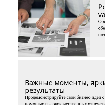
P
v
Ор
обе
поз
Важные моменты, ярк
результаты
Продемонстрируйте свои бизнес-идеи с
помощью высококачественных отпечатк