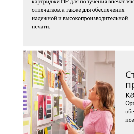
картриджи HP для получения впечатл
отпечатков, а также для обеспечения
надежной и высокопроизводительной
печати.
С
п
к
Ор
обе
поз