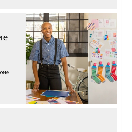
ие
фоне