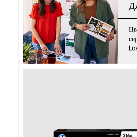
д
Цв
се
La