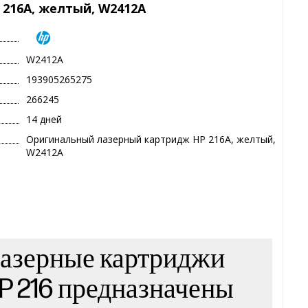
216A, желтый, W2412A
W2412A
193905265275
266245
14 дней
Оригинальный лазерный картридж HP 216A, желтый,
W2412A
азерные картриджи
P 216 предназначены