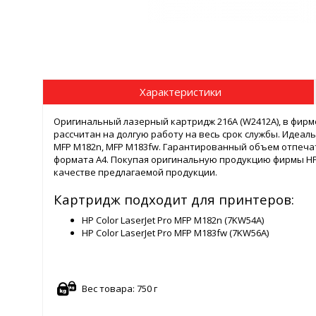
Характеристики
Оригинальный лазерный картридж 216A (W2412A), в фирм
рассчитан на долгую работу на весь срок службы. Идеальн
MFP M182n, MFP M183fw. Гарантированный объем отпечат
формата A4. Покупая оригинальную продукцию фирмы HP
качестве предлагаемой продукции.
Картридж подходит для принтеров:
HP Color LaserJet Pro MFP M182n (7KW54A)
HP Color LaserJet Pro MFP M183fw (7KW56A)
Вес товара: 750 г