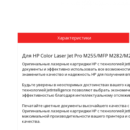
Характеристики
Для HP Color Laser Jet Pro M255/MFP M282/M
Оригинальные лазерные картриджи HP с технологией Jet
документы и эффективно использовать все возможности в
знаменитые качество и надежность HP для получения в
Будьте уверены в неоспоримых достоинствах вашего ка
технологией JetIntelligence позволяют выбрать эконом
эффективностью благодаря интеллектуальному отслежи
Печатайте цветные документы высочайшего качества с
Оригинальные лазерные картриджи HP с технологией JetI
максимальной производительности вашего принтера и 
качества.