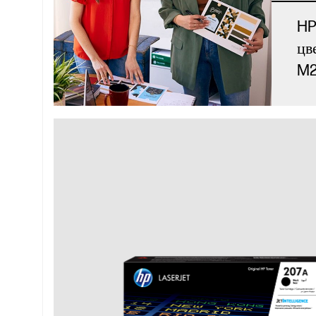
HP
цв
M