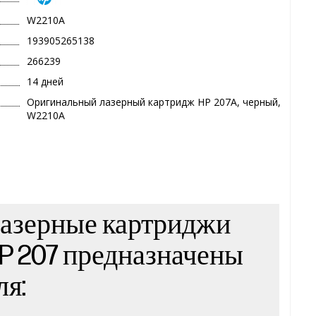
W2210A
193905265138
266239
14 дней
Оригинальный лазерный картридж HP 207A, черный,
W2210A
азерные картриджи
P 207 предназначены
ля: