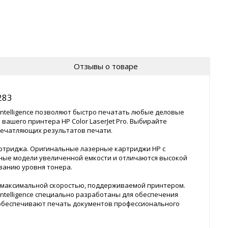
Отзывы о товаре
283
Intelligence позволяют быстро печатать любые деловые
ашего принтера HP Color LaserJet Pro. Выбирайте
печатляющих результатов печати.
ртриджа. Оригинальные лазерные картриджи HP с
ичные модели увеличенной емкости и отличаются высокой
ванию уровня тонера.
 максимальной скоростью, поддерживаемой принтером.
ntelligence специально разработаны для обеспечения
обеспечивают печать документов профессионального