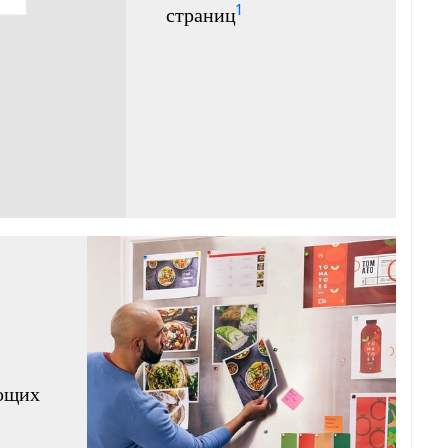
1
страниц
яющих