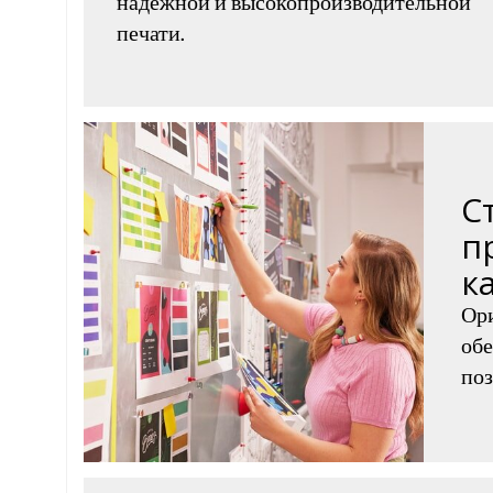
надежной и высокопроизводительной
печати.
С
п
к
Ор
обе
поз