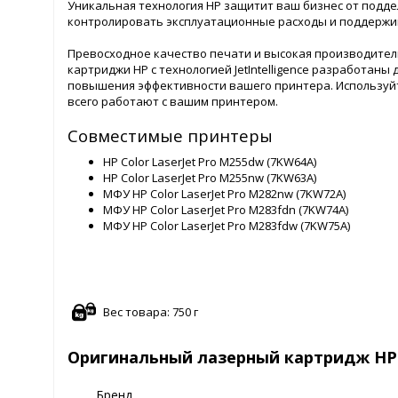
Уникальная технология HP защитит ваш бизнес от подд
контролировать эксплуатационные расходы и поддержив
Превосходное качество печати и высокая производите
картриджи HP с технологией JetIntelligence разработан
повышения эффективности вашего принтера. Используй
всего работают с вашим принтером.
Совместимые принтеры
HP Color LaserJet Pro M255dw (7KW64A)
HP Color LaserJet Pro M255nw (7KW63A)
МФУ HP Color LaserJet Pro M282nw (7KW72A)
МФУ HP Color LaserJet Pro M283fdn (7KW74A)
МФУ HP Color LaserJet Pro M283fdw (7KW75A)
Вес товара: 750 г
Оригинальный лазерный картридж HP 
Бренд